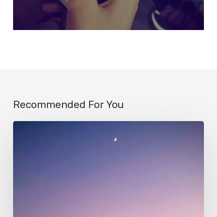
Recommended For You
Luna
matinal
en
Olivos,
Buenos
Aires,