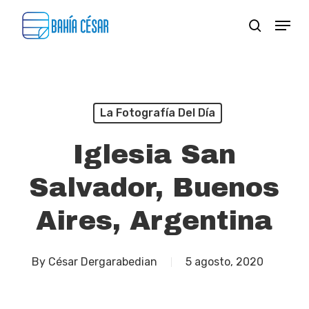
Skip
Menu
search
to
Close
main
Menu
content
La Fotografía Del Día
Iglesia San
Salvador, Buenos
Aires, Argentina
By
César Dergarabedian
5 agosto, 2020