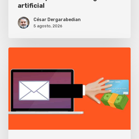
artificial
inteligencia
artificial
César Dergarabedian
5 agosto, 2026
Buscas
tu
banco
en
Google
y
una
publicidad
falsa