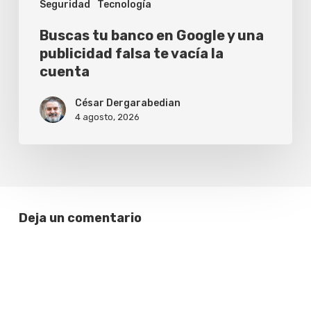
Seguridad
Tecnología
te
vacía
Buscas tu banco en Google y una
la
publicidad falsa te vacía la
cuenta
cuenta
César Dergarabedian
4 agosto, 2026
Deja un comentario