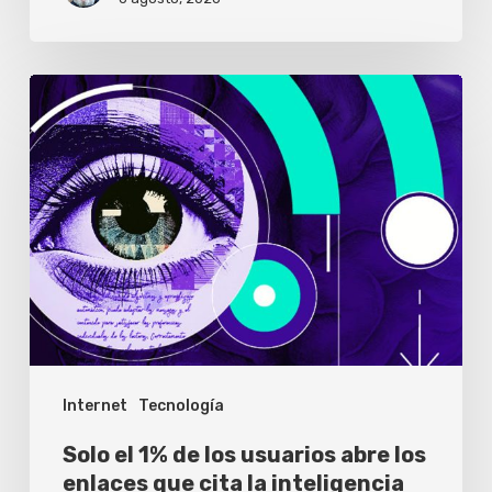
Solo
el
1%
de
los
usuarios
abre
los
enlaces
Internet
Tecnología
que
cita
Solo el 1% de los usuarios abre los
la
enlaces que cita la inteligencia