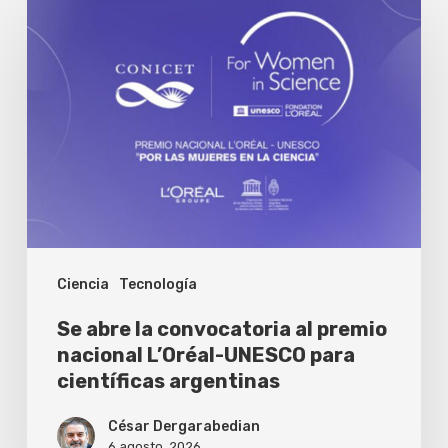
abre
la
convocatoria
al
premio
nacional
L’Oréal-
UNESCO
Ciencia
Tecnología
para
científicas
Se abre la convocatoria al premio
argentinas
nacional L’Oréal-UNESCO para
científicas argentinas
César Dergarabedian
6 agosto, 2026