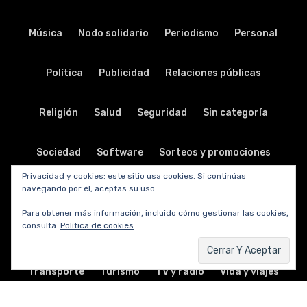
Música
Nodo solidario
Periodismo
Personal
Política
Publicidad
Relaciones públicas
Religión
Salud
Seguridad
Sin categoría
Sociedad
Software
Sorteos y promociones
Privacidad y cookies: este sitio usa cookies. Si continúas
navegando por él, aceptas su uso.
Tabletas
Teatro
Tecnología
Para obtener más información, incluido cómo gestionar las cookies,
consulta:
Política de cookies
Telecomunicaciones
Telefonía
Trabajo
Transporte
Turismo
TV y radio
Vida y viajes