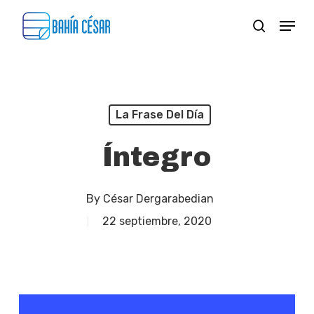
Skip
Menu
search
to
Close
main
Menu
content
La Frase Del Día
Íntegro
By
César Dergarabedian
22 septiembre, 2020