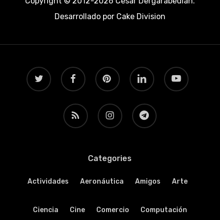
Copyright © 2012-2026 César Dergarabedian.
Desarrollado por
Cake Division
twitter
facebook
pinterest
linkedin
youtube
RSS
instagram
telegram
Categories
Actividades
Aeronáutica
Amigos
Arte
Ciencia
Cine
Comercio
Computación