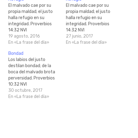
El malvado cae por su
El malvado cae por su
propia maldad; el justo
propia maldad; el justo
halla refugio en su
halla refugio en su
integridad. Proverbios
integridad. Proverbios
14:32 NVI
14:32 NVI
http://bible.com/128/pro.14.32.NVI
19 agosto, 2016
http://bible.com/128/pro.14.32.NVI
27 junio, 2017
En «La frase del día»
En «La frase del día»
Bondad
Los labios del justo
destilan bondad; de la
boca del malvado brota
perversidad. Proverbios
10:32 NVI
http://bible.com/128/pro.10.32.NVI
30 octubre, 2017
En «La frase del día»