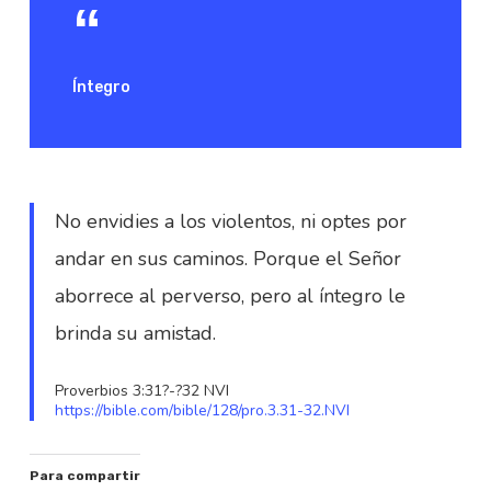
Íntegro
No envidies a los violentos, ni optes por
andar en sus caminos. Porque el Señor
aborrece al perverso, pero al íntegro le
brinda su amistad.
Proverbios 3:31?-?32 NVI
https://bible.com/bible/128/pro.3.31-32.NVI
Para compartir