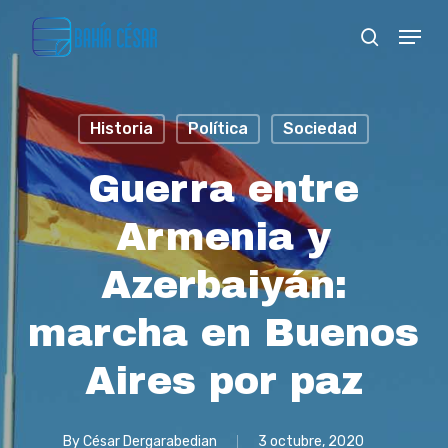
Skip
Menu
search
to
Close
main
Menu
content
Historia
Política
Sociedad
Guerra entre
Armenia y
Azerbaiyán:
marcha en Buenos
Aires por paz
By
César Dergarabedian
3 octubre, 2020