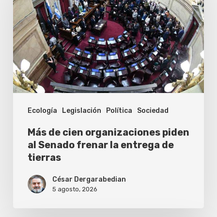
cien
organizaciones
piden
al
Senado
frenar
la
Ecología
Legislación
Política
Sociedad
entrega
de
Más de cien organizaciones piden
tierras
al Senado frenar la entrega de
tierras
César Dergarabedian
5 agosto, 2026