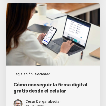
Cómo
conseguir
la
firma
digital
gratis
desde
el
celular
Legislación
Sociedad
Cómo conseguir la firma digital
gratis desde el celular
César Dergarabedian