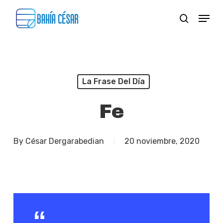
Skip
Menu
search
to
Close
main
Menu
content
La Frase Del Día
Fe
By
César Dergarabedian
20 noviembre, 2020