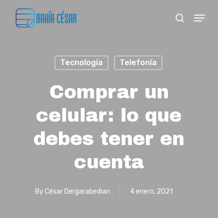
Skip
Menu
search
to
Close
main
Menu
content
Tecnología
Telefonía
Comprar un
celular: lo que
debes tener en
cuenta
By
César Dergarabedian
4 enero, 2021