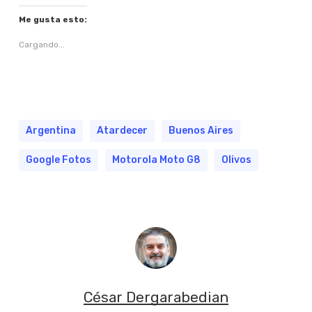
Me gusta esto:
Cargando...
Argentina
Atardecer
Buenos Aires
Google Fotos
Motorola Moto G8
Olivos
César Dergarabedian