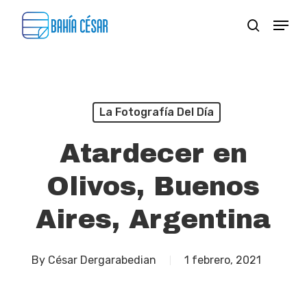
Skip
Menu
search
to
Close
main
Menu
content
La Fotografía Del Día
Atardecer en
Olivos, Buenos
Aires, Argentina
By
César Dergarabedian
1 febrero, 2021