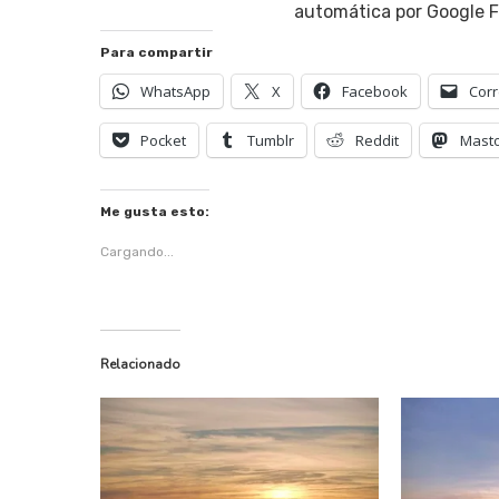
automática por Google F
Para compartir
WhatsApp
X
Facebook
Corr
Pocket
Tumblr
Reddit
Mast
Me gusta esto:
Cargando...
Relacionado