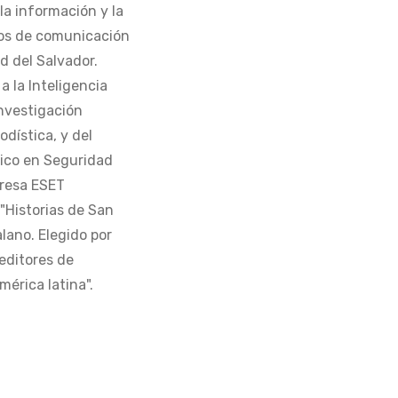
la información y la
os de comunicación
d del Salvador.
 la Inteligencia
Investigación
odística, y del
tico en Seguridad
presa ESET
 "Historias de San
alano. Elegido por
editores de
érica latina".