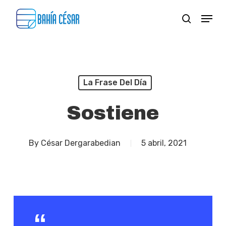
Skip
Menu
search
to
Close
main
Menu
content
La Frase Del Día
Sostiene
By
César Dergarabedian
5 abril, 2021