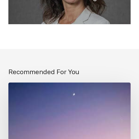
Recommended For You
Luna
matinal
en
Olivos,
Buenos
Aires,