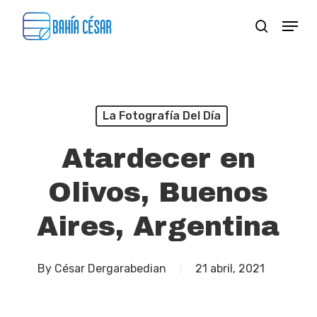
Skip
Menu
search
to
Close
main
Menu
content
La Fotografía Del Día
Atardecer en
Olivos, Buenos
Aires, Argentina
By
César Dergarabedian
21 abril, 2021