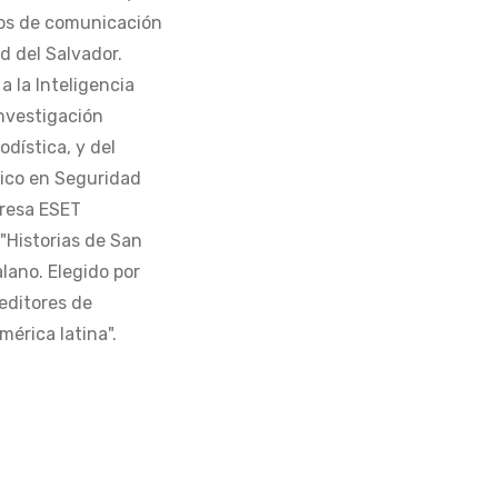
os de comunicación
d del Salvador.
 la Inteligencia
Investigación
odística, y del
tico en Seguridad
presa ESET
 "Historias de San
alano. Elegido por
editores de
érica latina".