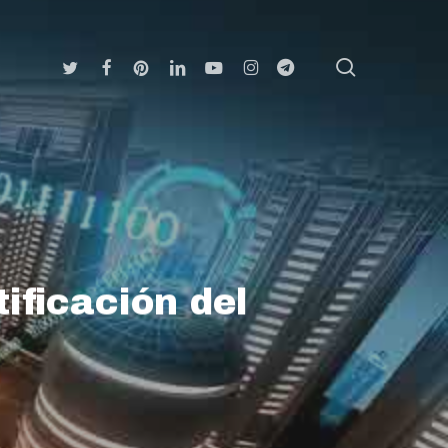
search
Twitter
Facebook
Pinterest
Linkedin
Youtube
Instagram
Telegram
ificación del