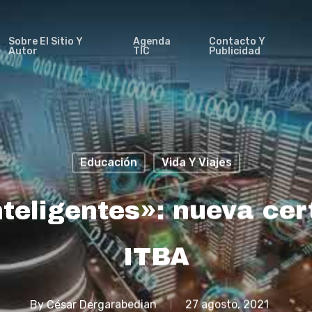
Sobre El Sitio Y
Agenda
Contacto Y
Autor
TIC
Publicidad
Educación
Vida Y Viajes
teligentes»: nueva cert
ITBA
By
César Dergarabedian
27 agosto, 2021