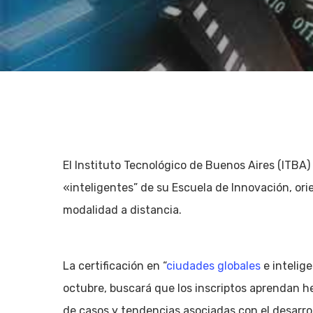
El Instituto Tecnológico de Buenos Aires (ITBA)
«inteligentes” de su Escuela de Innovación, ori
modalidad a distancia.
La certificación en “
ciudades globales
e intelige
Hit enter to search or ESC to close
octubre, buscará que los inscriptos aprendan he
de casos y tendencias asociadas con el desarro