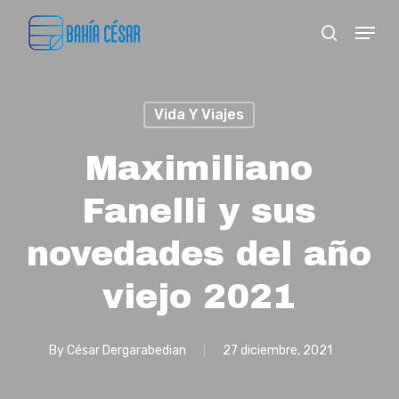
Skip
Menu
search
to
Close
main
Menu
content
Vida Y Viajes
Maximiliano
Fanelli y sus
novedades del año
viejo 2021
By
César Dergarabedian
27 diciembre, 2021