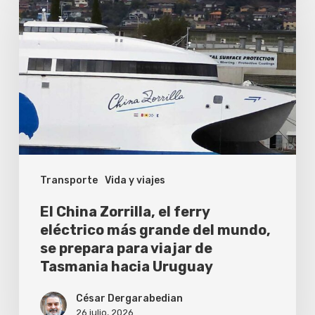
China
Zorrilla,
el
ferry
eléctrico
más
grande
del
Transporte
Vida y viajes
mundo,
se
El China Zorrilla, el ferry
prepara
eléctrico más grande del mundo,
se prepara para viajar de
para
Tasmania hacia Uruguay
viajar
de
César Dergarabedian
26 julio, 2026