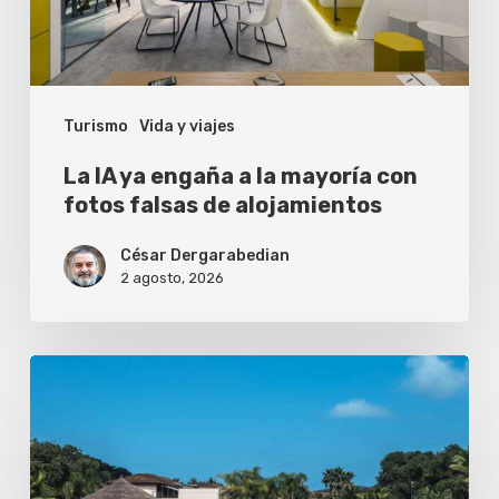
mayoría
con
fotos
Turismo
Vida y viajes
falsas
de
La IA ya engaña a la mayoría con
alojamientos
fotos falsas de alojamientos
César Dergarabedian
2 agosto, 2026
¿Vale
la
pena
reservar