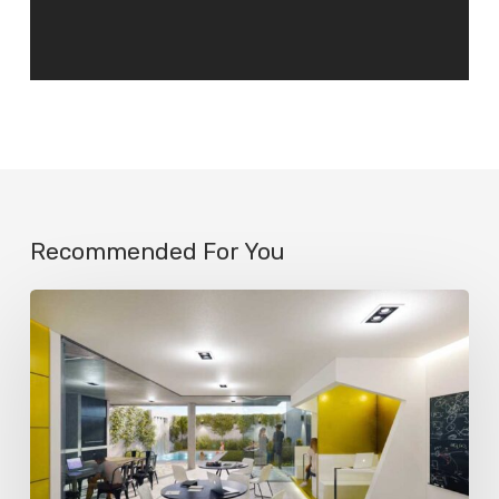
Recommended For You
La
IA
ya
engaña
a
la