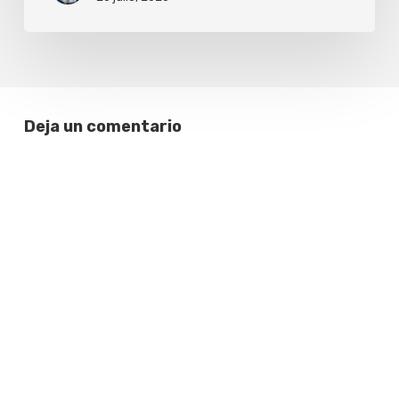
Tasmania
hacia
Uruguay
Deja un comentario