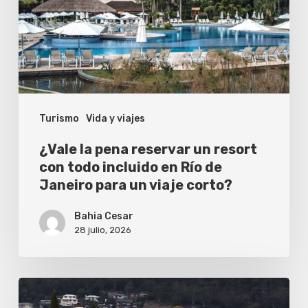
un
resort
con
todo
incluido
Turismo
Vida y viajes
en
Río
¿Vale la pena reservar un resort
de
con todo incluido en Río de
Janeiro para un viaje corto?
Janeiro
para
Bahia Cesar
un
28 julio, 2026
viaje
corto?
El