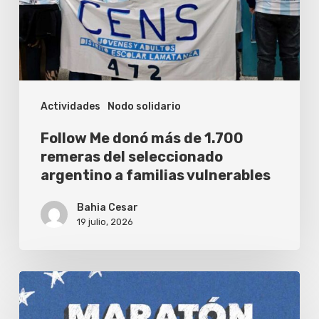
1.700
remeras
del
seleccionado
Actividades
Nodo solidario
argentino
a
Follow Me donó más de 1.700
familias
remeras del seleccionado
argentino a familias vulnerables
vulnerables
Bahia Cesar
19 julio, 2026
Teatro
solidario