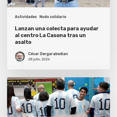
La
Casona
Actividades
Nodo solidario
tras
un
Lanzan una colecta para ayudar
asalto
al centro La Casona tras un
asalto
César Dergarabedian
28 julio, 2026
Follow
Me
donó
más
de