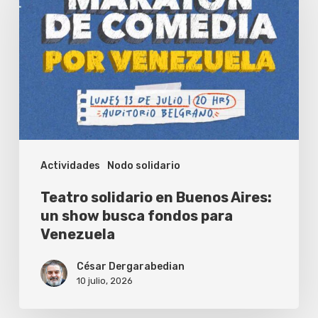
en
Buenos
Aires:
un
show
busca
fondos
Actividades
Nodo solidario
para
Venezuela
Teatro solidario en Buenos Aires:
un show busca fondos para
Venezuela
César Dergarabedian
10 julio, 2026