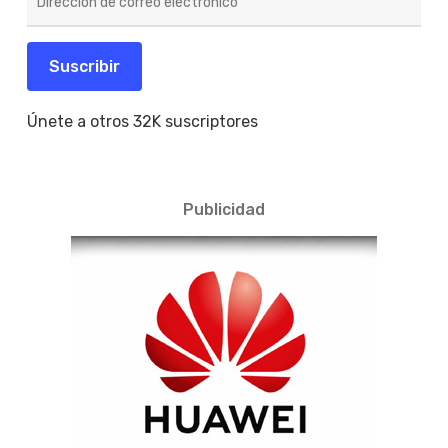
de
correo
electrónico
Suscribir
Únete a otros 32K suscriptores
Publicidad