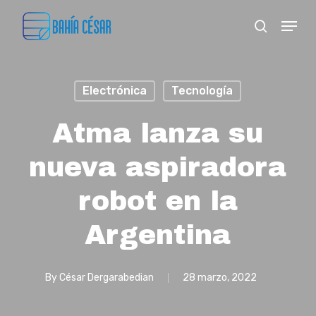
Skip
Menu
search
to
Close
main
Menu
content
Electrónica
Tecnología
Atma lanza su
nueva aspiradora
robot en la
Argentina
By
César Dergarabedian
28 marzo, 2022