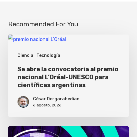
Recommended For You
Se
abre
Ciencia
Tecnología
la
convocatoria
Se abre la convocatoria al premio
nacional L’Oréal-UNESCO para
al
científicas argentinas
premio
nacional
César Dergarabedian
6 agosto, 2026
L’Oréal-
UNESCO
para
Solo
científicas