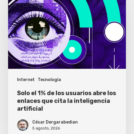
el
argentinas
1%
de
los
usuarios
abre
los
enlaces
Internet
Tecnología
que
cita
Solo el 1% de los usuarios abre los
la
enlaces que cita la inteligencia
artificial
inteligencia
artificial
César Dergarabedian
5 agosto, 2026