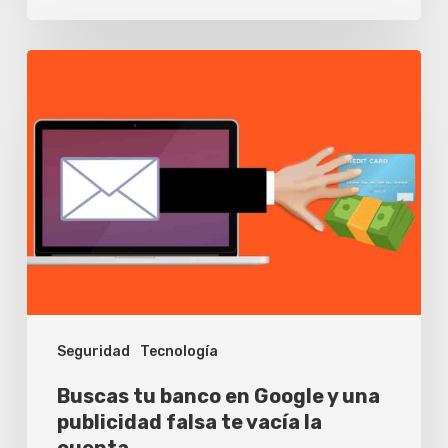
Buscas
tu
banco
en
Google
y
una
publicidad
falsa
Seguridad
Tecnología
te
vacía
Buscas tu banco en Google y una
la
publicidad falsa te vacía la
cuenta