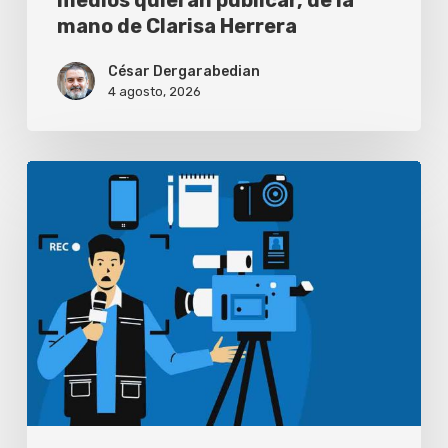
mano de Clarisa Herrera
de
Clarisa
César Dergarabedian
Herrera
4 agosto, 2026
Periodistas
pierden
habilidades
de
investigación
por
el
uso
de