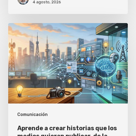
4 agosto, 2026
Aprende
a
crear
historias
que
los
medios
quieran
publicar,
Comunicación
de
la
Aprende a crear historias que los
mano
medios quieran publicar, de la