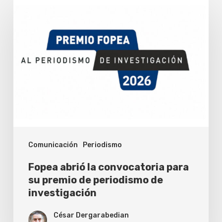
Fopea
abrió
la
convocatoria
para
su
premio
de
periodismo
Comunicación
Periodismo
de
investigación
Fopea abrió la convocatoria para
su premio de periodismo de
investigación
César Dergarabedian