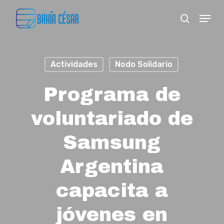
Skip
Menu
search
to
Close
main
Menu
content
Actividades
Nodo Solidario
Programa de
voluntariado de
Samsung
Argentina
capacita a
jóvenes en