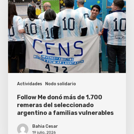
Me
donó
más
de
1.700
remeras
del
seleccionado
Actividades
Nodo solidario
argentino
a
Follow Me donó más de 1.700
familias
remeras del seleccionado
argentino a familias vulnerables
vulnerables
Bahia Cesar
19 julio, 2026