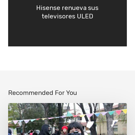
Hisense renueva sus
televisores ULED
Recommended For You
Lanzan
una
colecta