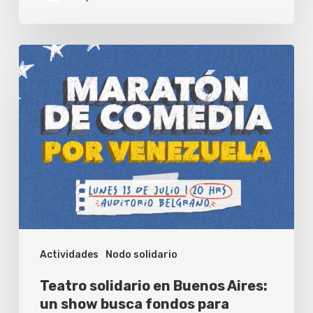
Teatro
solidario
en
Buenos
Aires:
un
show
busca
fondos
Actividades
Nodo solidario
para
Venezuela
Teatro solidario en Buenos Aires:
un show busca fondos para