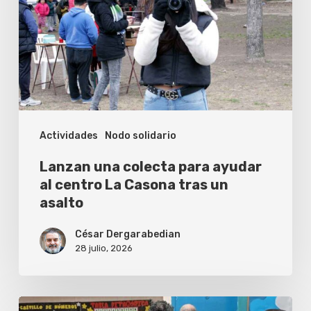
para
ayudar
al
centro
La
Casona
Actividades
Nodo solidario
tras
un
Lanzan una colecta para ayudar
asalto
al centro La Casona tras un
asalto
César Dergarabedian
28 julio, 2026
Follow