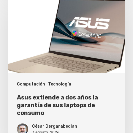
extiende
a
dos
años
la
garantía
de
sus
Computación
Tecnología
laptops
de
Asus extiende a dos años la
consumo
garantía de sus laptops de
consumo
César Dergarabedian
7 agosto, 2026