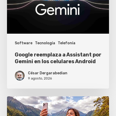
por
Gemini
en
los
celulares
Software
Tecnología
Telefonía
Android
Google reemplaza a Assistant por
Gemini en los celulares Android
César Dergarabedian
9 agosto, 2026
Los
celulares