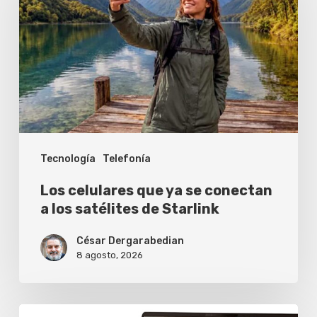
que
ya
se
conectan
a
los
satélites
Tecnología
Telefonía
de
Starlink
Los celulares que ya se conectan
a los satélites de Starlink
César Dergarabedian
8 agosto, 2026
Asus