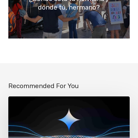
dónde tú, hermano?
Recommended For You
Google
reemplaza
a
Assistant