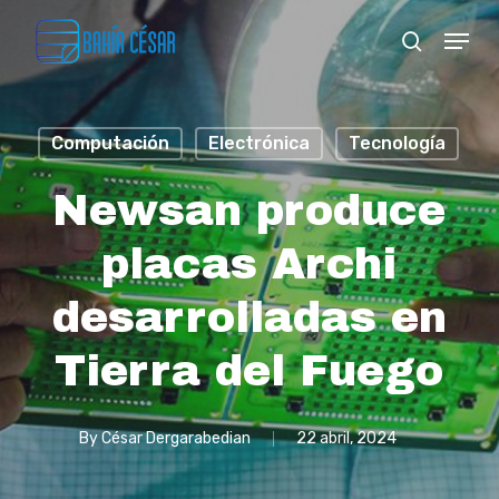
Skip
Menu
search
to
Close
main
Menu
content
Computación
Electrónica
Tecnología
Newsan produce
placas Archi
desarrolladas en
Tierra del Fuego
By
César Dergarabedian
22 abril, 2024