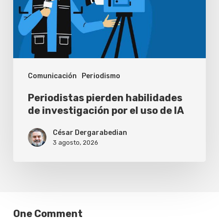
por
el
uso
de
Comunicación
Periodismo
IA
Periodistas pierden habilidades
de investigación por el uso de IA
César Dergarabedian
3 agosto, 2026
One Comment