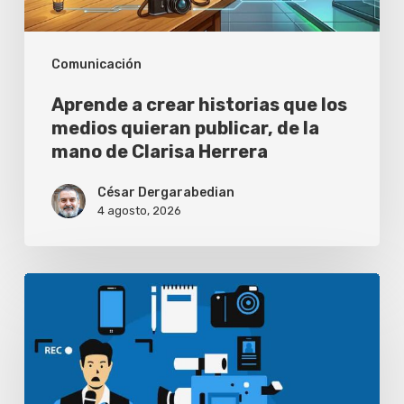
quieran
publicar,
Comunicación
de
la
Aprende a crear historias que los
mano
medios quieran publicar, de la
mano de Clarisa Herrera
de
Clarisa
César Dergarabedian
Herrera
4 agosto, 2026
Periodistas
pierden
habilidades
de
investigación