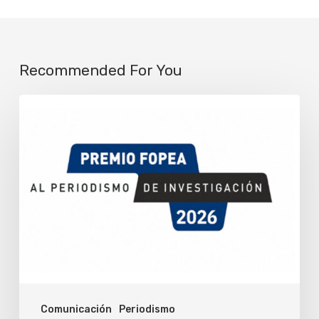
Recommended For You
Fopea
abrió
la
convocatoria
para
su
premio
de
periodismo
Comunicación
Periodismo
de