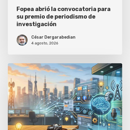
investigación
Fopea abrió la convocatoria para
su premio de periodismo de
investigación
César Dergarabedian
4 agosto, 2026
Aprende
a
crear
historias
que
los
medios