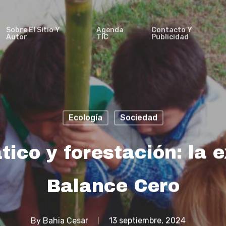
Sobre El Sitio Y
Agenda
Contacto Y
Autor
TIC
Publicidad
Ecología
Sociedad
ico y forestación: la 
Balance Cero
By
Bahia Cesar
13 septiembre, 2024