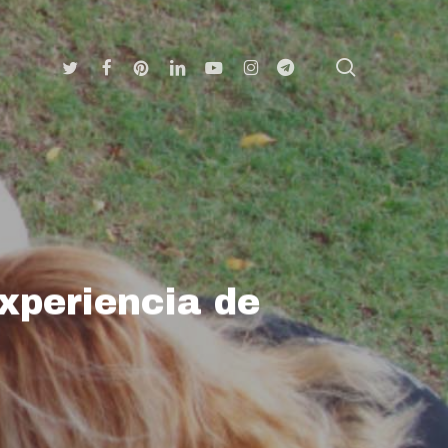
search
Twitter
Facebook
Pinterest
Linkedin
Youtube
Instagram
Telegram
experiencia de