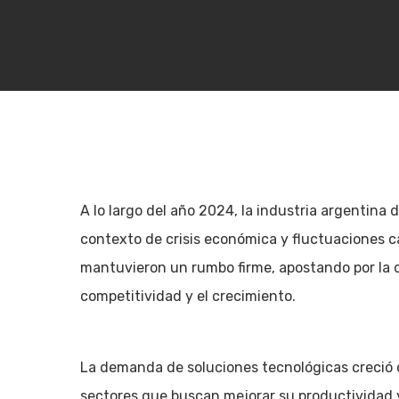
A lo largo del año 2024, la industria argentina
contexto de crisis económica y fluctuaciones c
mantuvieron un rumbo firme, apostando por la d
competitividad y el crecimiento.
Hit enter to search or ESC to close
La demanda de soluciones tecnológicas creció 
sectores que buscan mejorar su productividad y