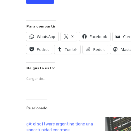
Para compartir
WhatsApp
X
Facebook
Corr
Pocket
Tumblr
Reddit
Mast
Me gusta esto:
Cargando...
Relacionado
gA: el software argentino tiene una
«oportunidad enorme»