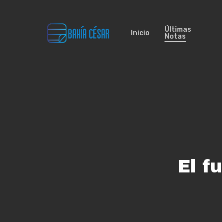
Skip
to
Últimas
Inicio
Notas
main
content
El f