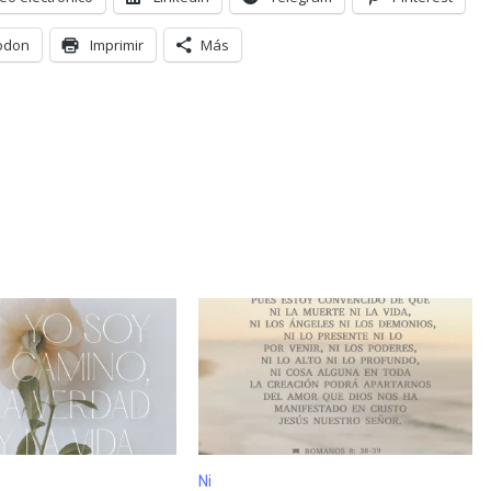
odon
Imprimir
Más
Ni