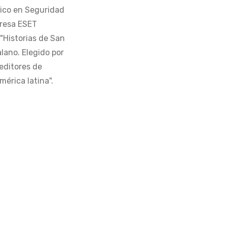
tico en Seguridad
presa ESET
 "Historias de San
alano. Elegido por
editores de
érica latina".