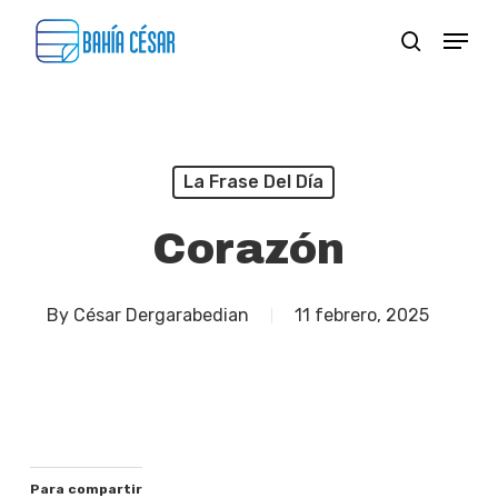
Skip
Menu
search
to
Close
main
Menu
content
La Frase Del Día
Corazón
By
César Dergarabedian
11 febrero, 2025
Para compartir