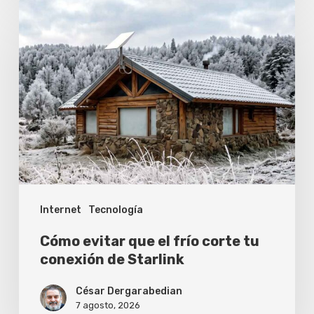
Cómo
evitar
que
el
frío
corte
tu
conexión
de
Internet
Tecnología
Starlink
Cómo evitar que el frío corte tu
conexión de Starlink
César Dergarabedian
7 agosto, 2026