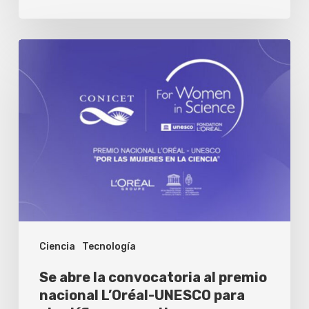
Se
abre
la
convocatoria
al
premio
nacional
L’Oréal-
UNESCO
Ciencia
Tecnología
para
científicas
Se abre la convocatoria al premio
argentinas
nacional L’Oréal-UNESCO para