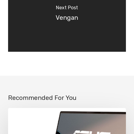
Next Post
Vengan
Recommended For You
Asus
extiende
a