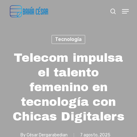
Skip
Menu
search
to
Close
main
Menu
content
Tecnología
Telecom impulsa
el talento
femenino en
tecnología con
Chicas Digitalers
By
César Dergarabedian
7 agosto, 2025