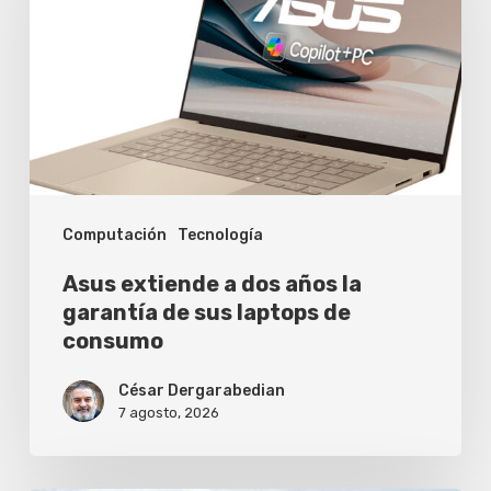
dos
años
la
garantía
de
sus
Computación
Tecnología
laptops
de
Asus extiende a dos años la
consumo
garantía de sus laptops de
consumo
César Dergarabedian
7 agosto, 2026