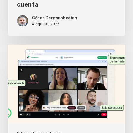
cuenta
cuenta
César Dergarabedian
4 agosto, 2026
WhatsApp
Web
ya
permite
hacer
videollamadas
sin
instalar
nada