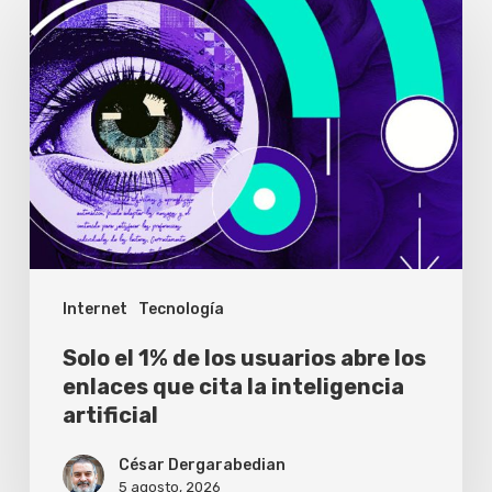
el
1%
de
los
usuarios
abre
los
enlaces
Internet
Tecnología
que
cita
Solo el 1% de los usuarios abre los
la
enlaces que cita la inteligencia
artificial
inteligencia
artificial
César Dergarabedian
5 agosto, 2026