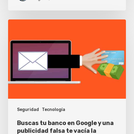
Buscas
tu
banco
en
Google
y
una
publicidad
falsa
Seguridad
Tecnología
te
vacía
Buscas tu banco en Google y una
la
publicidad falsa te vacía la