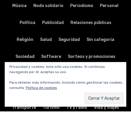
Música
Nodo solidario
Periodismo
Personal
Política
Publicidad
Relaciones públicas
Religión
Salud
Seguridad
Sin categoría
Sociedad
Software
Sorteos y promociones
Privacidad y cookies: este sitio usa cookies. Si continúas
navegando por él, aceptas su uso.
Tabletas
Teatro
Tecnología
Para obtener más información, incluido cómo gestionar las cookies,
consulta:
Política de cookies
Telecomunicaciones
Telefonía
Trabajo
Transporte
Turismo
TV y radio
Vida y viajes