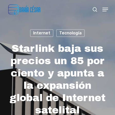
Skip
Menu
search
to
Close
main
Menu
content
Internet
Tecnología
Starlink baja sus
precios un 85 por
ciento y apunta a
la expansión
global de Internet
satelital