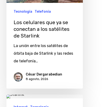
conectan
a
Tecnología
Telefonía
los
Los celulares que ya se
satélites
conectan a los satélites
de
de Starlink
Starlink
La unión entre los satélites de
órbita baja de Starlink y las redes
de telefonía…
César Dergarabedian
8 agosto, 2026
Cómo
evitar