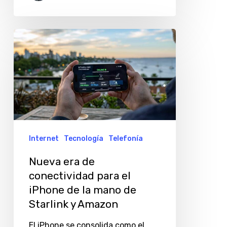
Nueva
era
de
conectividad
para
el
iPhone
Internet
Tecnología
Telefonía
de
Nueva era de
la
conectividad para el
mano
iPhone de la mano de
de
Starlink y Amazon
Starlink
El iPhone se consolida como el