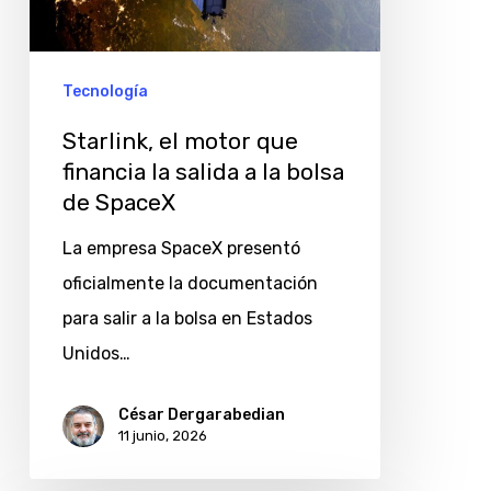
financia
la
salida
Tecnología
a
Starlink, el motor que
la
financia la salida a la bolsa
bolsa
de SpaceX
de
La empresa SpaceX presentó
SpaceX
oficialmente la documentación
para salir a la bolsa en Estados
Unidos…
César Dergarabedian
11 junio, 2026