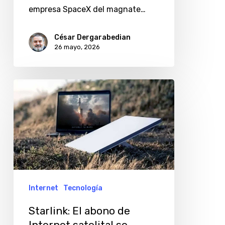
empresa SpaceX del magnate…
César Dergarabedian
26 mayo, 2026
Starlink:
El
abono
de
Internet
satelital
se
Internet
Tecnología
puede
Starlink: El abono de
conseguir