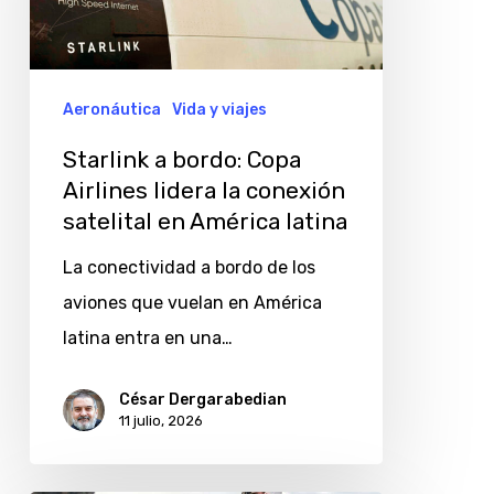
Airlines
lidera
la
Aeronáutica
Vida y viajes
conexión
Starlink a bordo: Copa
satelital
Airlines lidera la conexión
en
satelital en América latina
América
La conectividad a bordo de los
latina
aviones que vuelan en América
latina entra en una…
César Dergarabedian
11 julio, 2026