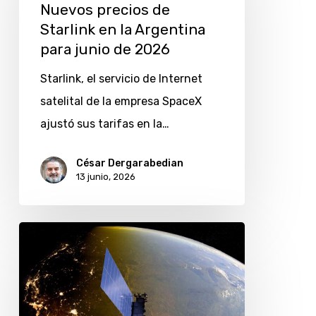
Nuevos precios de
Starlink
Starlink en la Argentina
en
para junio de 2026
la
Starlink, el servicio de Internet
Argentina
satelital de la empresa SpaceX
para
ajustó sus tarifas en la…
junio
de
César Dergarabedian
2026
13 junio, 2026
Starlink,
el
motor
que