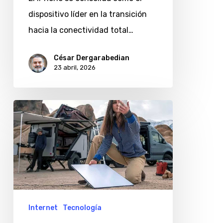
y
dispositivo líder en la transición
Amazon
hacia la conectividad total…
César Dergarabedian
23 abril, 2026
¿Starlink
anda
lento?
7
aplicaciones
para
auditar
Internet
Tecnología
tu