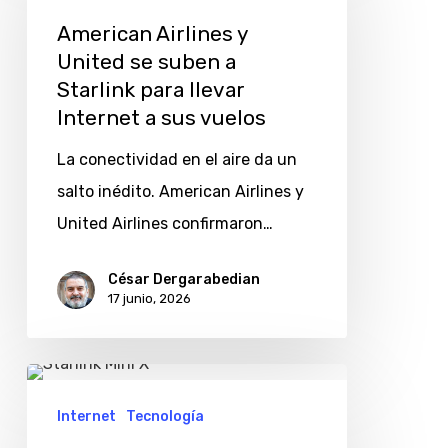
y
American Airlines y
United
United se suben a
se
Starlink para llevar
suben
Internet a sus vuelos
a
La conectividad en el aire da un
Starlink
salto inédito. American Airlines y
para
United Airlines confirmaron…
llevar
Internet
César Dergarabedian
17 junio, 2026
a
sus
vuelos
Nuevos
precios
Internet
Tecnología
de