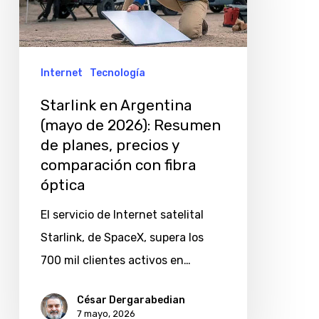
de
2026):
Resumen
Internet
Tecnología
de
Starlink en Argentina
planes,
(mayo de 2026): Resumen
precios
de planes, precios y
y
comparación con fibra
comparación
óptica
con
El servicio de Internet satelital
fibra
Starlink, de SpaceX, supera los
óptica
700 mil clientes activos en…
César Dergarabedian
7 mayo, 2026