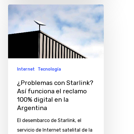
¿Problemas
con
Starlink?
Así
funciona
el
reclamo
Internet
Tecnología
100%
¿Problemas con Starlink?
digital
Así funciona el reclamo
en
100% digital en la
la
Argentina
Argentina
El desembarco de Starlink, el
servicio de Internet satelital de la