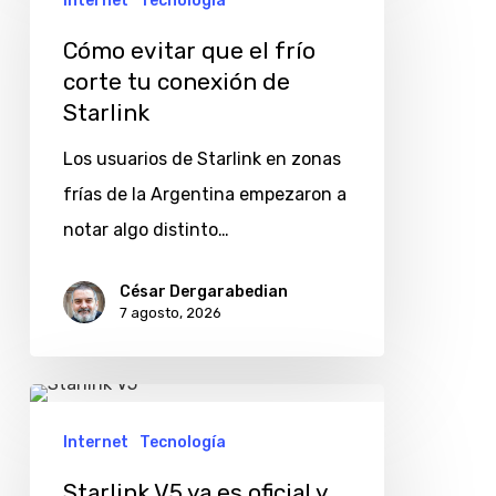
Internet
Tecnología
que
Cómo evitar que el frío
el
corte tu conexión de
frío
Starlink
corte
Los usuarios de Starlink en zonas
tu
frías de la Argentina empezaron a
conexión
notar algo distinto…
de
Starlink
César Dergarabedian
7 agosto, 2026
Starlink
V5
Internet
Tecnología
ya
Starlink V5 ya es oficial y