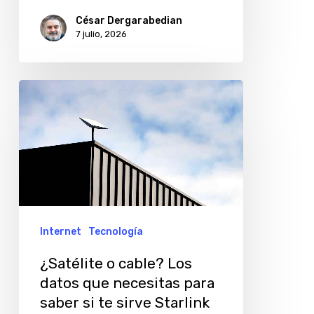
César Dergarabedian
7 julio, 2026
¿Satélite
o
cable?
Los
datos
que
necesitas
Internet
Tecnología
para
¿Satélite o cable? Los
saber
datos que necesitas para
si
saber si te sirve Starlink