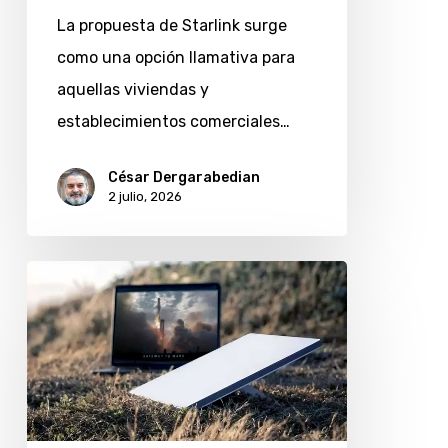
te
La propuesta de Starlink surge
sirve
como una opción llamativa para
Starlink
aquellas viviendas y
establecimientos comerciales…
César Dergarabedian
2 julio, 2026
El
anclaje
perfecto:
la
clave
técnica