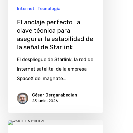
para
Internet
Tecnología
asegurar
El anclaje perfecto: la
la
clave técnica para
estabilidad
asegurar la estabilidad de
de
la señal de Starlink
la
El despliegue de Starlink, la red de
señal
Internet satelital de la empresa
de
SpaceX del magnate…
Starlink
César Dergarabedian
25 junio, 2026
La