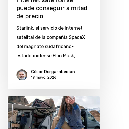
Internet satelital se
a
puede conseguir a mitad
mitad
de precio
de
Starlink, el servicio de Internet
precio
satelital de la compañía SpaceX
del magnate sudafricano-
estadounidense Elon Musk,…
César Dergarabedian
19 mayo, 2026
Starlink
en
Argentina
(mayo