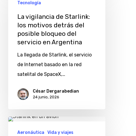
vigilancia
Tecnología
de
La vigilancia de Starlink:
Starlink:
los motivos detrás del
los
posible bloqueo del
motivos
servicio en Argentina
detrás
La llegada de Starlink, el servicio
del
de Internet basado en la red
posible
satelital de SpaceX,…
bloqueo
del
César Dergarabedian
24 junio, 2026
servicio
en
Argentina
American
Airlines
Aeronáutica
Vida y viajes