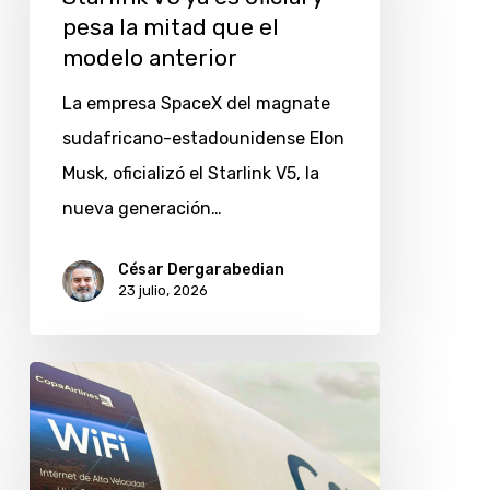
es
pesa la mitad que el
oficial
modelo anterior
y
La empresa SpaceX del magnate
pesa
sudafricano-estadounidense Elon
la
Musk, oficializó el Starlink V5, la
mitad
nueva generación…
que
el
César Dergarabedian
modelo
23 julio, 2026
anterior
Starlink
a
bordo:
Copa