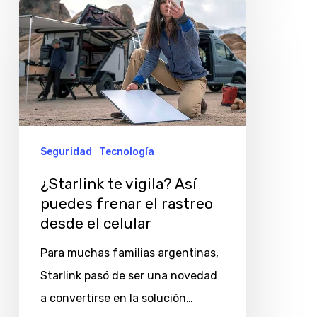
¿Starlink
te
vigila?
Así
puedes
frenar
el
Seguridad
Tecnología
rastreo
¿Starlink te vigila? Así
desde
puedes frenar el rastreo
el
desde el celular
celular
Para muchas familias argentinas,
Starlink pasó de ser una novedad
a convertirse en la solución…