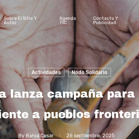
Sobre El Sitio Y
Agenda
Contacto Y
Autor
TIC
Publicidad
Actividades
Nodo Solidario
a lanza campaña para 
iente a pueblos fronter
By
Bahia Cesar
26 septiembre, 2025