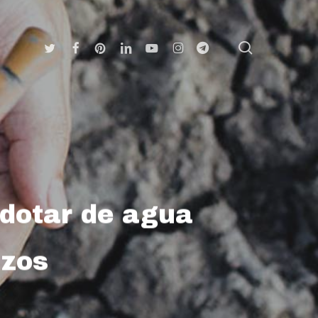
search
Twitter
Facebook
Pinterest
Linkedin
Youtube
Instagram
Telegram
dotar de agua
izos