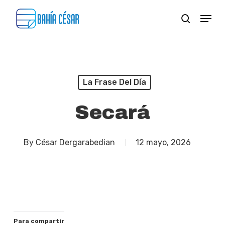
Skip
Menu
search
to
Close
main
Menu
content
La Frase Del Día
Secará
By
César Dergarabedian
12 mayo, 2026
Para compartir