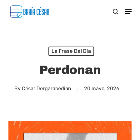
Skip
Menu
search
to
Close
main
Menu
content
La Frase Del Día
Perdonan
By
César Dergarabedian
20 mayo, 2026