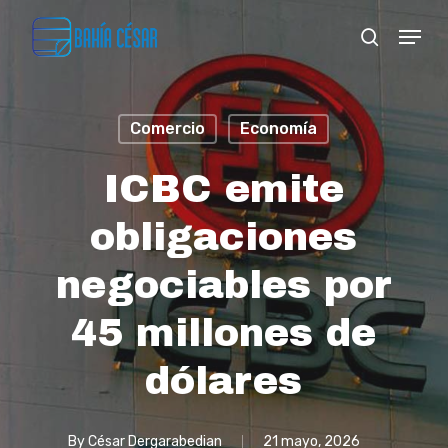
Skip
Menu
search
to
Close
main
Menu
content
Comercio
Economía
ICBC emite
obligaciones
negociables por
45 millones de
dólares
By
César Dergarabedian
21 mayo, 2026