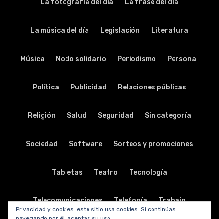
La fotografía del día
La frase del día
La música del día
Legislación
Literatura
Música
Nodo solidario
Periodismo
Personal
Política
Publicidad
Relaciones públicas
Religión
Salud
Seguridad
Sin categoría
Sociedad
Software
Sorteos y promociones
Tabletas
Teatro
Tecnología
Telecomunicaciones
Telefonía
Trabajo
Privacidad y cookies: este sitio usa cookies. Si continúas
navegando por él, aceptas su uso.