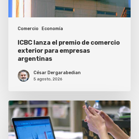
para
empresas
Comercio
Economía
argentinas
ICBC lanza el premio de comercio
exterior para empresas
argentinas
César Dergarabedian
5 agosto, 2026
Una
inteligencia
artificial
arma