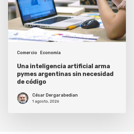
pymes
argentinas
sin
necesidad
de
Comercio
Economía
código
Una inteligencia artificial arma
pymes argentinas sin necesidad
de código
César Dergarabedian
1 agosto, 2026