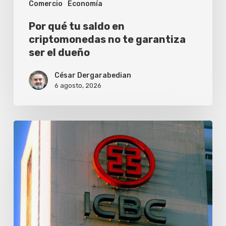
Comercio
Economía
ser
el
Por qué tu saldo en
dueño
criptomonedas no te garantiza
ser el dueño
César Dergarabedian
6 agosto, 2026
ICBC
lanza
el
premio
de
comercio
exterior