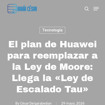
Skip
Menu
search
to
Close
main
Menu
content
Tecnología
El plan de Huawei
para reemplazar a
la Ley de Moore:
Llega la «Ley de
Escalado Tau»
By
César Dergarabedian
29 mayo, 2026