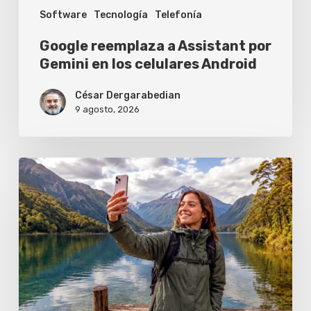
Software
Tecnología
Telefonía
Android
Google reemplaza a Assistant por
Gemini en los celulares Android
César Dergarabedian
9 agosto, 2026
Los
celulares
que
ya
se
conectan
a