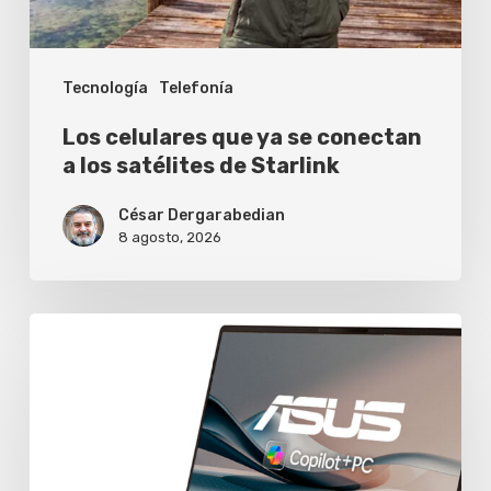
los
satélites
Tecnología
Telefonía
de
Starlink
Los celulares que ya se conectan
a los satélites de Starlink
César Dergarabedian
8 agosto, 2026
Asus
extiende
a
dos
años