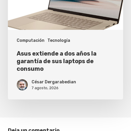
la
garantía
de
sus
Computación
Tecnología
laptops
de
Asus extiende a dos años la
consumo
garantía de sus laptops de
consumo
César Dergarabedian
7 agosto, 2026
Deja un comentario