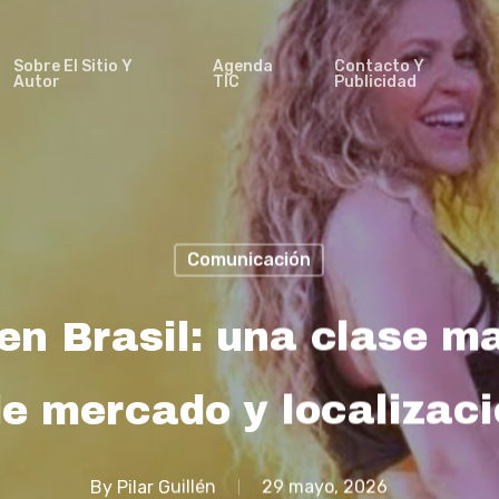
Sobre El Sitio Y
Agenda
Contacto Y
Autor
TIC
Publicidad
Comunicación
en Brasil: una clase m
de mercado y localizac
By
Pilar Guillén
29 mayo, 2026