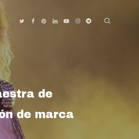
search
Twitter
Facebook
Pinterest
Linkedin
Youtube
Instagram
Telegram
aestra de
ión de marca