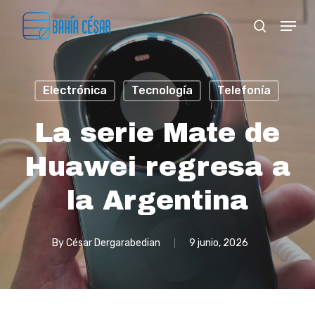
Skip
Menu
search
to
Close
main
Menu
content
Electrónica
Tecnología
Telefonía
La serie Mate de
Huawei regresa a
la Argentina
By
César Dergarabedian
9 junio, 2026