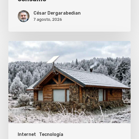
César Dergarabedian
7 agosto, 2026
Cómo
evitar
que
el
frío
corte
tu
conexión
de
Internet
Tecnología
Starlink