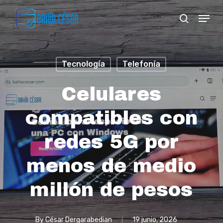
Skip
Menu
search
to
Close
main
Menu
content
Tecnología
Telefonía
Celulares
compatibles con
redes 5G por
menos de medio
millón de pesos
By
César Dergarabedian
19 junio, 2026