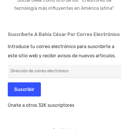
Social Geek como uno de los "15 editores de
tecnología más influyentes en América latina".
Suscríbete A Bahía César Por Correo Electrónico
Introduce tu correo electrónico para suscribirte a
este sitio web y recibir avisos de nuevos artículos.
Dirección
de
correo
electrónico
Suscribir
Únete a otros 32K suscriptores