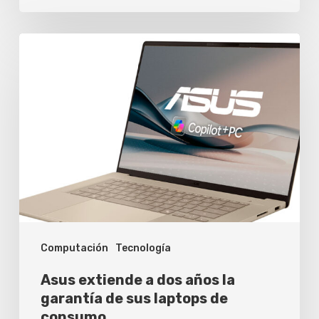
Asus
extiende
a
dos
años
la
garantía
de
sus
Computación
Tecnología
laptops
de
Asus extiende a dos años la
consumo
garantía de sus laptops de
consumo