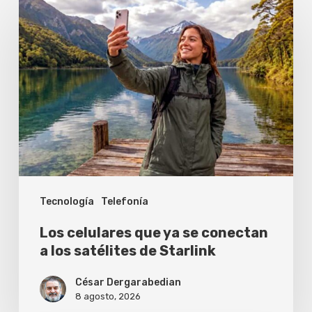
Los
celulares
que
ya
se
conectan
a
los
satélites
Tecnología
Telefonía
de
Starlink
Los celulares que ya se conectan
a los satélites de Starlink
César Dergarabedian
8 agosto, 2026