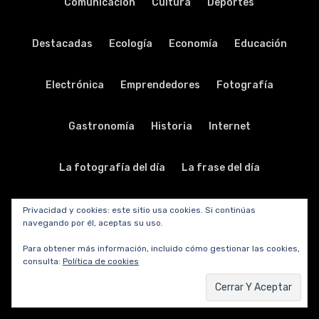
Comunicación
Cultura
Deportes
Destacadas
Ecología
Economía
Educación
Electrónica
Emprendedores
Fotografía
Gastronomía
Historia
Internet
La fotografía del día
La frase del día
La música del día
Legislación
Literatura
Privacidad y cookies: este sitio usa cookies. Si continúas
navegando por él, aceptas su uso.
Para obtener más información, incluido cómo gestionar las cookies,
Música
Nodo solidario
Periodismo
Personal
consulta:
Política de cookies
Política
Publicidad
Relaciones públicas