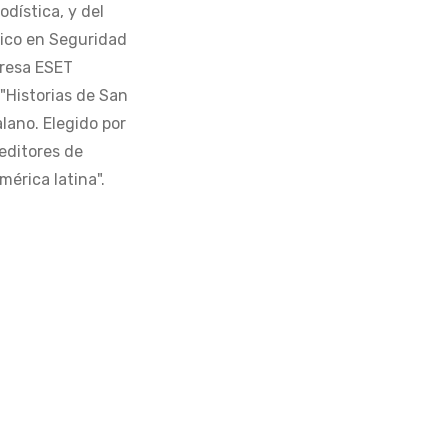
odística, y del
tico en Seguridad
presa ESET
 "Historias de San
alano. Elegido por
editores de
érica latina".