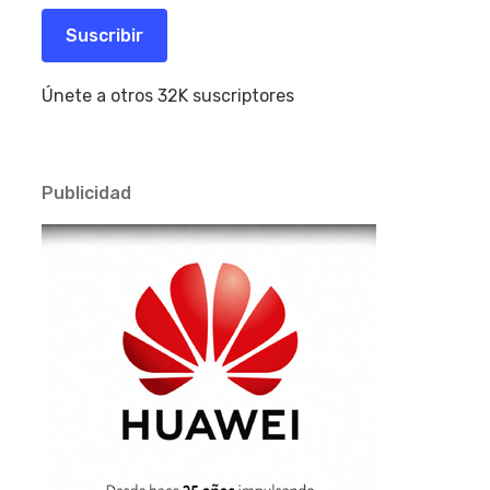
correo
electrónico
Suscribir
Únete a otros 32K suscriptores
Publicidad