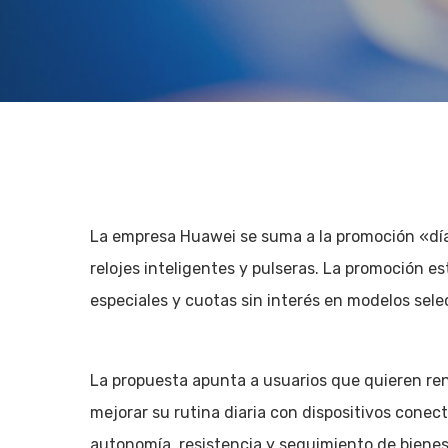
La empresa Huawei se suma a la promoción «día
relojes inteligentes y pulseras. La promoción est
especiales y cuotas sin interés en modelos sel
La propuesta apunta a usuarios que quieren ren
Hit enter to search or ESC to close
mejorar su rutina diaria con dispositivos conec
autonomía, resistencia y seguimiento de bienes