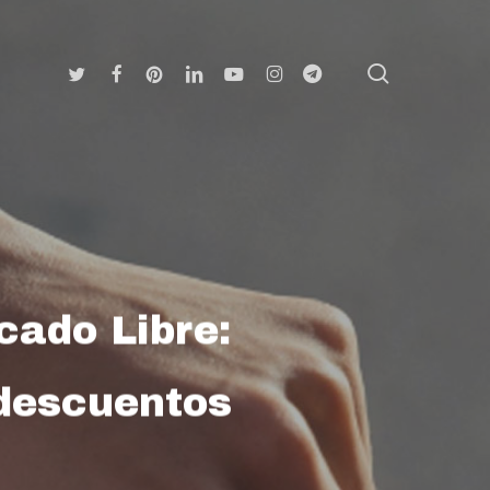
search
Twitter
Facebook
Pinterest
Linkedin
Youtube
Instagram
Telegram
cado Libre:
 descuentos