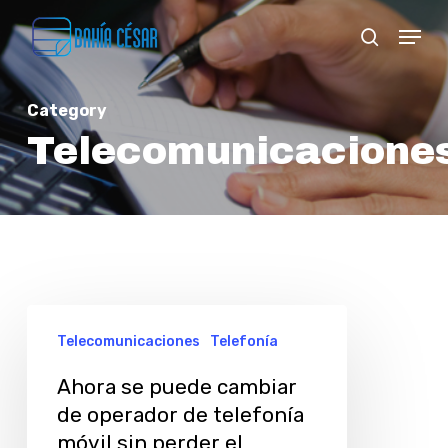
Skip
Menu
search
to
Close
main
Menu
Category
content
Telecomunicacione
Ahora
Telecomunicaciones
Telefonía
se
puede
Ahora se puede cambiar
de operador de telefonía
cambiar
móvil sin perder el
de