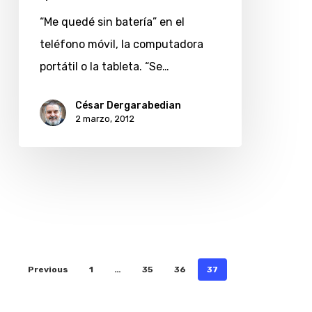
“Me quedé sin batería” en el
teléfono móvil, la computadora
portátil o la tableta. “Se…
César Dergarabedian
2 marzo, 2012
Previous
1
…
35
36
37