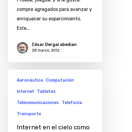
teléfonos
compre agregados para avanzar y
móviles
enriquecer su esparcimiento.
Este…
César Dergarabedian
28 marzo, 2012
Internet
Aeronáutica
Computación
en
Internet
Tabletas
el
cielo
Telecomunicaciones
Telefonía
como
Transporte
en
Internet en el cielo como
la