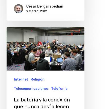
César Dergarabedian
9 marzo, 2012
La
batería
y
la
conexión
que
nunca
Internet
Religión
desfallecen
Telecomunicaciones
Telefonía
La batería y la conexión
que nunca desfallecen