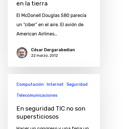
en la tierra
tierra
El McDonell Douglas S80 parecía
un “ciber” en el aire. El avión de
American Airlines…
César Dergarabedian
22 marzo, 2012
En
Computación
Internet
Seguridad
seguridad
Telecomunicaciones
TIC
no
En seguridad TIC no son
son
supersticiosos
supersticiosos
Hacer un congreso y una feria un