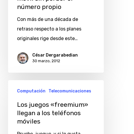
número propio
operador
de
Con más de una década de
telefonía
retraso respecto a los planes
móvil
originales rige desde este…
sin
César Dergarabedian
perder
30 marzo, 2012
el
número
Los
propio
Computación
Telecomunicaciones
juegos
«freemium»
Los juegos «freemium»
llegan a los teléfonos
llegan
móviles
a
los
Pruebe, juegue, y si le gusta,