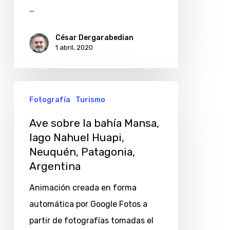
coronavirus?
…
César Dergarabedian
1 abril, 2020
Ave
Fotografía
Turismo
sobre
la
Ave sobre la bahía Mansa,
lago Nahuel Huapi,
bahía
Neuquén, Patagonia,
Mansa,
Argentina
lago
Nahuel
Animación creada en forma
Huapi,
automática por Google Fotos a
Neuquén,
partir de fotografías tomadas el