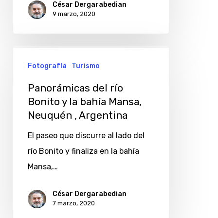
Argentina
César Dergarabedian
9 marzo, 2020
Panorámicas
Fotografía
Turismo
del
río
Panorámicas del río
Bonito
Bonito y la bahía Mansa,
Neuquén , Argentina
y
la
El paseo que discurre al lado del
bahía
río Bonito y finaliza en la bahía
Mansa,
Mansa,…
Neuquén
,
César Dergarabedian
7 marzo, 2020
Argentina