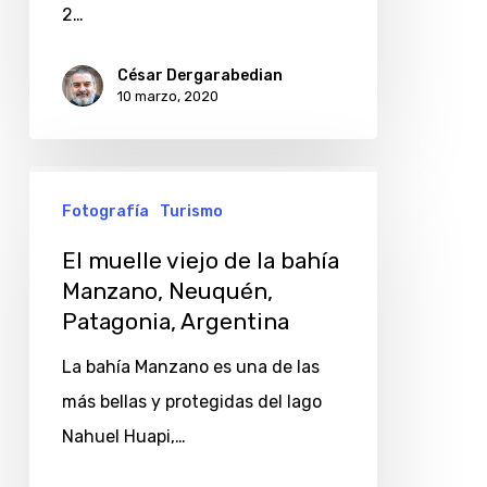
Patagonia,
2…
Argentina
César Dergarabedian
10 marzo, 2020
El
Fotografía
Turismo
muelle
viejo
El muelle viejo de la bahía
de
Manzano, Neuquén,
Patagonia, Argentina
la
bahía
La bahía Manzano es una de las
Manzano,
más bellas y protegidas del lago
Neuquén,
Nahuel Huapi,…
Patagonia,