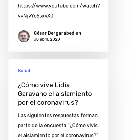
https://www.youtube.com/watch?
v=NjvYc5sxvX0
César Dergarabedian
30 abril, 2020
¿Cómo
Salud
vive
Lidia
¿Cómo vive Lidia
Garavano el aislamiento
Garavano
por el coronavirus?
el
aislamiento
Las siguientes respuestas forman
por
parte de la encuesta “¿Cómo vivís
el
el aislamiento por el coronavirus?”.