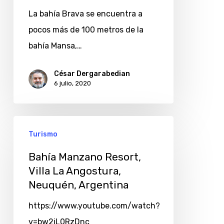
La
La bahía Brava se encuentra a
Angostura
pocos más de 100 metros de la
en
bahía Mansa,…
60
fotografías
César Dergarabedian
6 julio, 2020
Turismo
Bahía Manzano Resort,
Villa La Angostura,
Neuquén, Argentina
https://www.youtube.com/watch?
v=bw2iL0RzDnc