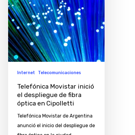
de
fibra
óptica
en
Cipolletti
Internet
Telecomunicaciones
Telefónica Movistar inició
el despliegue de fibra
óptica en Cipolletti
Telefónica Movistar de Argentina
anunció el inicio del despliegue de