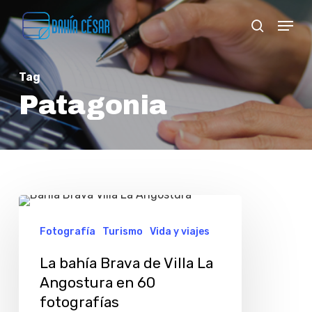
Skip
Menu
search
to
Close
main
Menu
Tag
content
Patagonia
La
bahía
Fotografía
Turismo
Vida y viajes
Brava
La bahía Brava de Villa La
de
Angostura en 60
Villa
fotografías