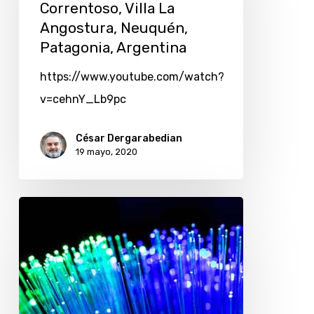
Correntoso, Villa La
Angostura, Neuquén,
Patagonia, Argentina
https://www.youtube.com/watch?
v=cehnY_Lb9pc
César Dergarabedian
19 mayo, 2020
Telefónica
Movistar
inició
el
despliegue