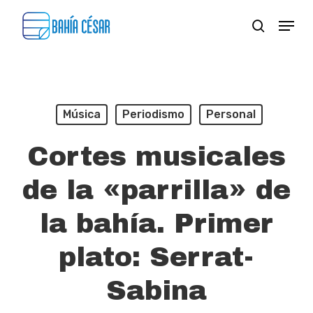
Skip
Menu
search
to
Close
main
Menu
content
Música
Periodismo
Personal
Cortes musicales
de la «parrilla» de
la bahía. Primer
plato: Serrat-
Sabina