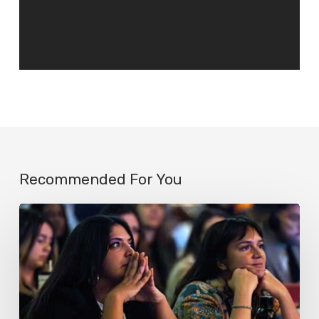
Recommended For You
ISOJ
2026
debatirá
el
futuro