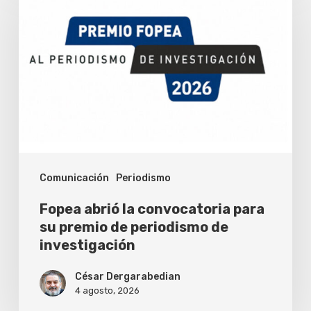
abrió
la
convocatoria
para
su
premio
de
periodismo
Comunicación
Periodismo
de
investigación
Fopea abrió la convocatoria para
su premio de periodismo de
investigación
César Dergarabedian
4 agosto, 2026