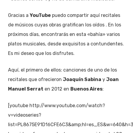
Gracias a
YouTube
puedo compartir aquí recitales
de músicos cuyas obras gratifican los oídos . En los
próximos días, encontrarás en esta «bahía» varios
platos musicales, desde exquisitos a contundentes.
Es mi deseo que los disfrutes.
Aquí, el primero de ellos: canciones de uno de los
recitales que ofrecieron
Joaquín Sabina
y
Joan
Manuel Serrat
en 2012 en
Buenos Aires
:
[youtube http://www.youtube.com/watch?
v=videoseries?
list=PL8675E91D16CFE6C3&amp;hl=es_ES&w=640&h=3