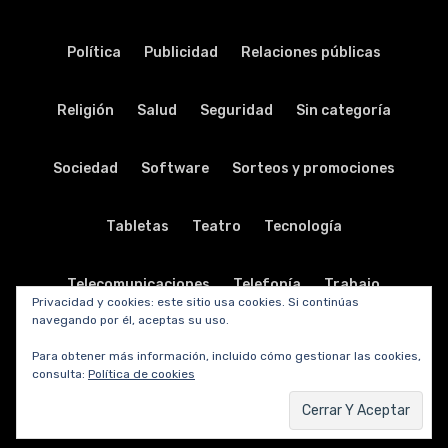
Política
Publicidad
Relaciones públicas
Religión
Salud
Seguridad
Sin categoría
Sociedad
Software
Sorteos y promociones
Tabletas
Teatro
Tecnología
Telecomunicaciones
Telefonía
Trabajo
Privacidad y cookies: este sitio usa cookies. Si continúas
navegando por él, aceptas su uso.
Transporte
Turismo
TV y radio
Vida y viajes
Para obtener más información, incluido cómo gestionar las cookies,
consulta:
Política de cookies