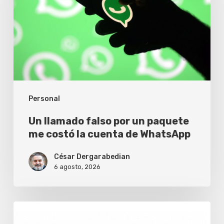
por
un
paquete
me
costó
la
Personal
cuenta
de
Un llamado falso por un paquete
WhatsApp
me costó la cuenta de WhatsApp
César Dergarabedian
6 agosto, 2026
Fopea