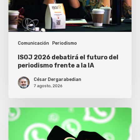
del
periodismo
frente
a
Comunicación
Periodismo
la
IA
ISOJ 2026 debatirá el futuro del
periodismo frente a la IA
César Dergarabedian
7 agosto, 2026
Un
llamado
falso