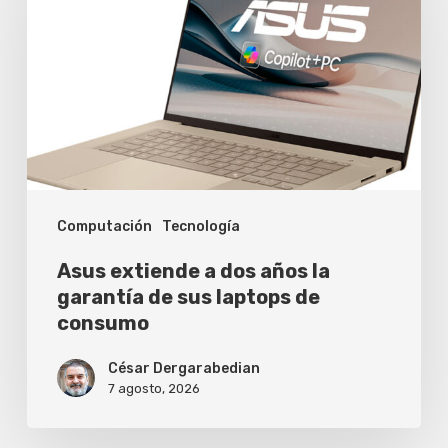
a
dos
años
la
garantía
de
sus
Computación
Tecnología
laptops
de
Asus extiende a dos años la
consumo
garantía de sus laptops de
consumo
César Dergarabedian
7 agosto, 2026