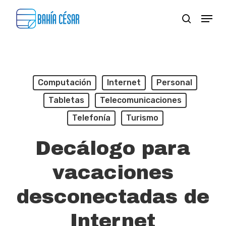
Skip
Menu
search
to
Close
main
Menu
content
Computación
Internet
Personal
Tabletas
Telecomunicaciones
Telefonía
Turismo
Decálogo para
vacaciones
desconectadas de
Internet