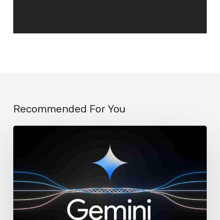
Recommended For You
Google
reemplaza
a
Assistant
por
Gemini