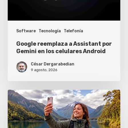
en
los
celulares
Software
Tecnología
Telefonía
Android
Google reemplaza a Assistant por
Gemini en los celulares Android
César Dergarabedian
9 agosto, 2026
Los
celulares
que
ya