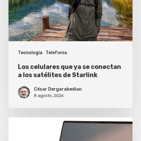
se
conectan
a
los
satélites
Tecnología
Telefonía
de
Starlink
Los celulares que ya se conectan
a los satélites de Starlink
César Dergarabedian
8 agosto, 2026
Asus
extiende