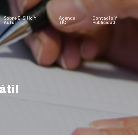
Sobre El Sitio Y
Agenda
Contacto Y
Autor
TIC
Publicidad
til