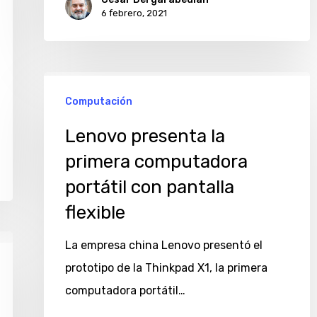
6 febrero, 2021
Lenovo
Computación
presenta
la
Lenovo presenta la
primera
primera computadora
computadora
portátil con pantalla
portátil
flexible
con
pantalla
La empresa china Lenovo presentó el
flexible
prototipo de la Thinkpad X1, la primera
computadora portátil…