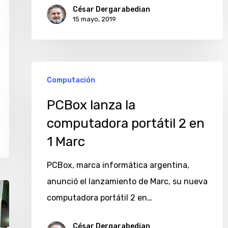
César Dergarabedian
15 mayo, 2019
PCBox
Computación
lanza
la
PCBox lanza la
computadora
computadora portátil 2 en
portátil
1 Marc
2
PCBox, marca informática argentina,
en
anunció el lanzamiento de Marc, su nueva
1
computadora portátil 2 en…
Marc
César Dergarabedian