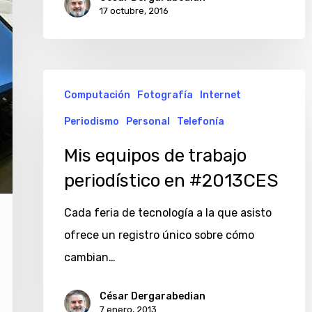
17 octubre, 2016
Mis
Computación
Fotografía
Internet
equipos
Periodismo
Personal
Telefonía
de
trabajo
Mis equipos de trabajo
periodístico
periodístico en #2013CES
en
Cada feria de tecnología a la que asisto
#2013CES
ofrece un registro único sobre cómo
cambian…
César Dergarabedian
7 enero, 2013