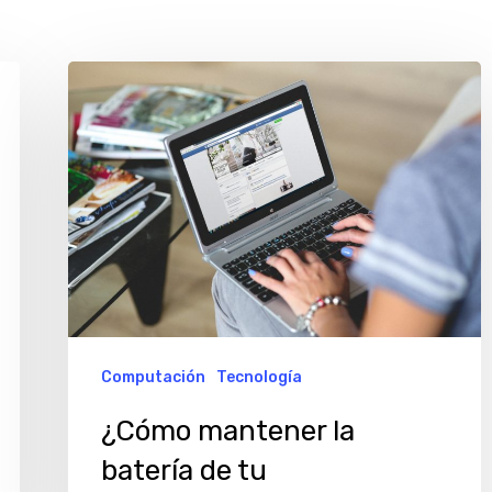
¿Cómo
mantener
la
batería
de
tu
computadora
portátil
en
Computación
Tecnología
buen
¿Cómo mantener la
estado?
batería de tu