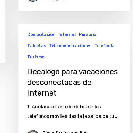
Decálogo
Computación
Internet
Personal
para
Tabletas
Telecomunicaciones
Telefonía
vacaciones
desconectadas
Turismo
de
Decálogo para vacaciones
Internet
desconectadas de
Internet
1. Anularás el uso de datos en los
teléfonos móviles desde la salida de tu…
César Dergarabedian