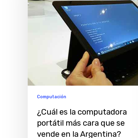
computadora
portátil
más
cara
que
se
vende
en
la
Argentina?
Computación
¿Cuál es la computadora
portátil más cara que se
vende en la Argentina?