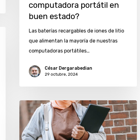
computadora portátil en
buen estado?
Las baterías recargables de iones de litio
que alimentan la mayoría de nuestras
computadoras portátiles…
César Dergarabedian
29 octubre, 2024
Qué
hacer
si
se