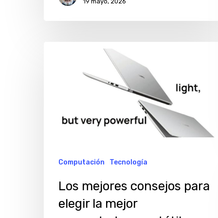
19 mayo, 2026
computadora
portátil
Los
mejores
consejos
para
elegir
la
mejor
computadora
Computación
Tecnología
portátil
Los mejores consejos para
para
elegir la mejor
comprar