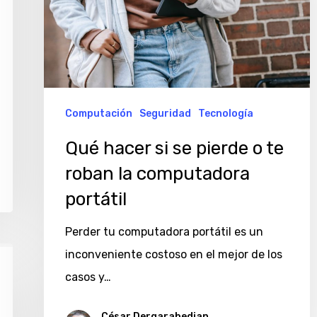
pierde
o
te
roban
la
Computación
Seguridad
Tecnología
computadora
Qué hacer si se pierde o te
portátil
roban la computadora
portátil
Perder tu computadora portátil es un
inconveniente costoso en el mejor de los
casos y…
César Dergarabedian