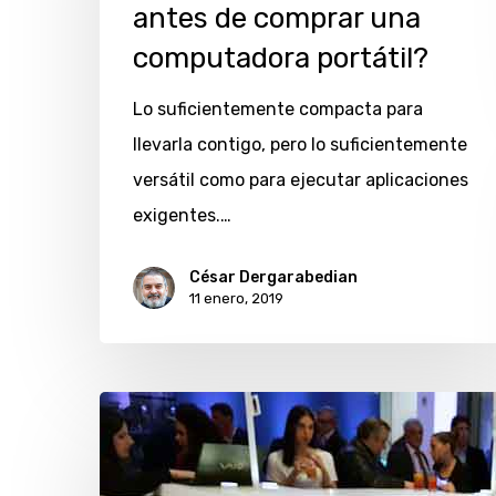
antes de comprar una
de
computadora portátil?
comprar
una
Lo suficientemente compacta para
computadora
llevarla contigo, pero lo suficientemente
portátil?
versátil como para ejecutar aplicaciones
exigentes.…
César Dergarabedian
11 enero, 2019
¿Cuál
es
la