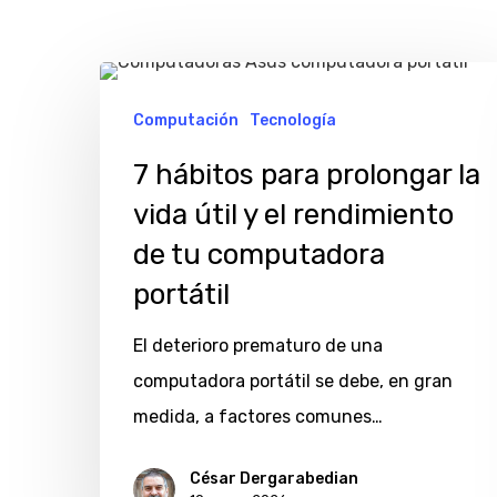
7
hábitos
Computación
Tecnología
para
7 hábitos para prolongar la
prolongar
vida útil y el rendimiento
la
de tu computadora
vida
portátil
útil
y
El deterioro prematuro de una
el
computadora portátil se debe, en gran
rendimiento
medida, a factores comunes…
de
Hit enter to search or ESC to close
tu
César Dergarabedian