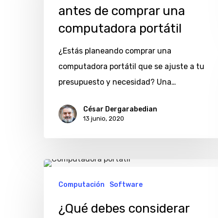
debes
antes de comprar una
saber
computadora portátil
antes
de
¿Estás planeando comprar una
comprar
computadora portátil que se ajuste a tu
una
presupuesto y necesidad? Una…
computadora
César Dergarabedian
portátil
13 junio, 2020
¿Qué
debes
Computación
Software
considerar
¿Qué debes considerar
antes