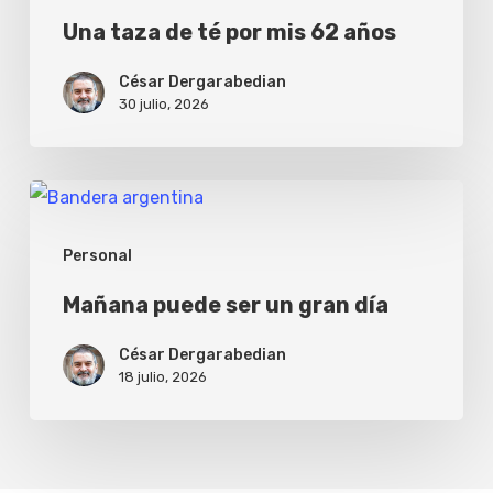
Una taza de té por mis 62 años
César Dergarabedian
30 julio, 2026
Mañana
puede
Personal
ser
un
Mañana puede ser un gran día
gran
César Dergarabedian
día
18 julio, 2026