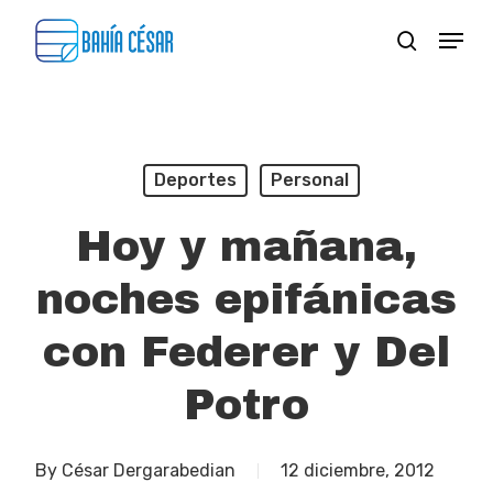
Skip
Menu
search
to
Close
main
Menu
content
Deportes
Personal
Hoy y mañana,
noches epifánicas
con Federer y Del
Potro
By
César Dergarabedian
12 diciembre, 2012