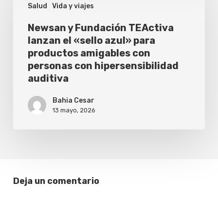
Salud
Vida y viajes
Fundación
TEActiva
Newsan y Fundación TEActiva
lanzan el «sello azul» para
lanzan
productos amigables con
el
personas con hipersensibilidad
«sello
auditiva
azul»
Bahia Cesar
para
13 mayo, 2026
productos
amigables
con
personas
Deja un comentario
con
hipersensibilidad
auditiva