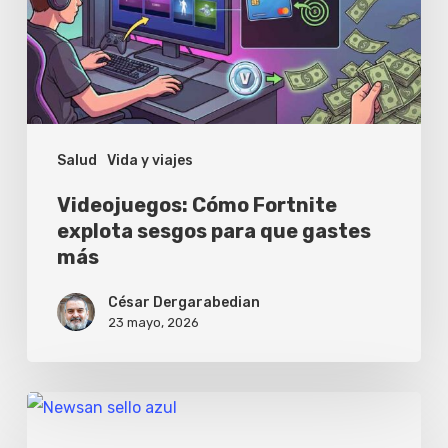
sesgos
para
que
gastes
más
Salud
Vida y viajes
Videojuegos: Cómo Fortnite
explota sesgos para que gastes
más
César Dergarabedian
23 mayo, 2026
Newsan
y