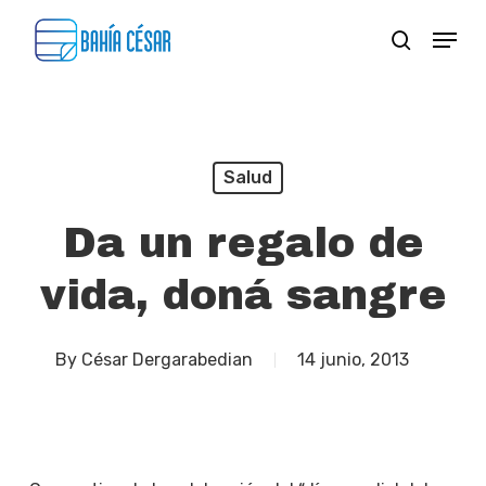
Skip
Menu
search
to
Close
main
Menu
content
Salud
Da un regalo de
vida, doná sangre
By
César Dergarabedian
14 junio, 2013