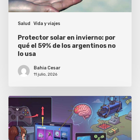
59%
de
Salud
Vida y viajes
los
argentinos
Protector solar en invierno: por
no
qué el 59% de los argentinos no
lo usa
lo
usa
Bahia Cesar
11 julio, 2026
Videojuegos:
Cómo
Fortnite
explota