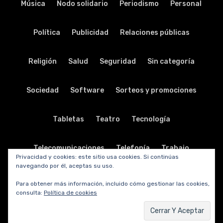
Música
Nodo solidario
Periodismo
Personal
Política
Publicidad
Relaciones públicas
Religión
Salud
Seguridad
Sin categoría
Sociedad
Software
Sorteos y promociones
Tabletas
Teatro
Tecnología
Telecomunicaciones
Telefonía
Trabajo
Privacidad y cookies: este sitio usa cookies. Si continúas
navegando por él, aceptas su uso.
Transporte
Turismo
TV y radio
Vida y viajes
Para obtener más información, incluido cómo gestionar las cookies,
consulta:
Política de cookies