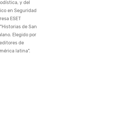
odística, y del
tico en Seguridad
presa ESET
 "Historias de San
alano. Elegido por
editores de
érica latina".