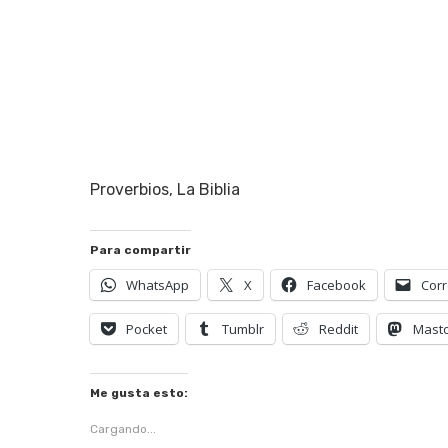
Proverbios, La Biblia
Para compartir
WhatsApp
X
Facebook
Corr
Pocket
Tumblr
Reddit
Mast
Me gusta esto:
Hit enter to search or ESC to close
Cargando...