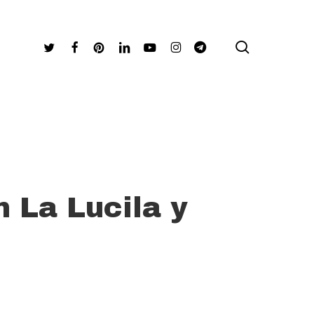
search
Twitter
Facebook
Pinterest
Linkedin
Youtube
Instagram
Telegram
 La Lucila y