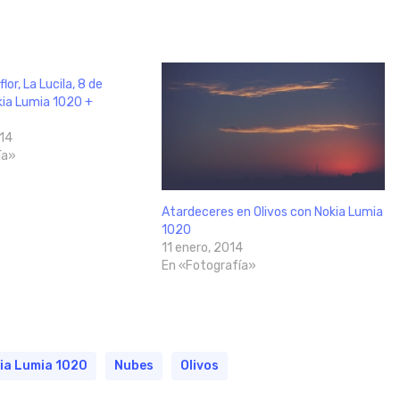
lor, La Lucila, 8 de
kia Lumia 1020 +
14
ía»
Atardeceres en Olivos con Nokia Lumia
1020
11 enero, 2014
En «Fotografía»
ia Lumia 1020
Nubes
Olivos