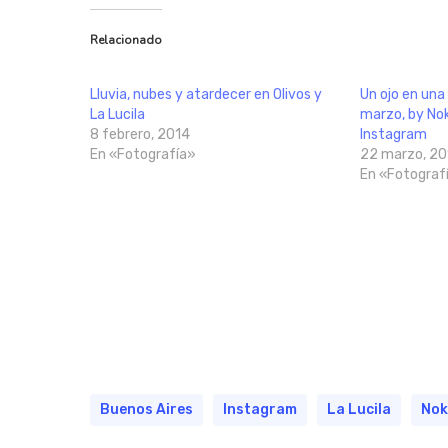
Relacionado
Lluvia, nubes y atardecer en Olivos y
Un ojo en una f
La Lucila
marzo, by No
8 febrero, 2014
Instagram
En «Fotografía»
22 marzo, 20
En «Fotograf
Buenos Aires
Instagram
La Lucila
Nok