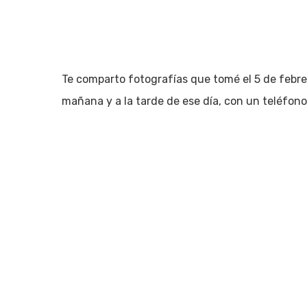
Te comparto fotografías que tomé el 5 de febrer
mañana y a la tarde de ese día, con un teléfon
Hit enter to search or ESC to close