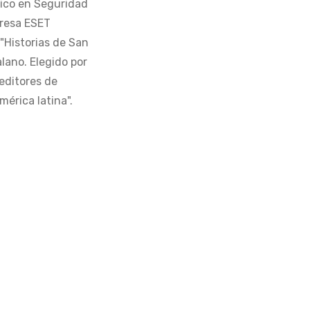
tico en Seguridad
presa ESET
 "Historias de San
alano. Elegido por
editores de
érica latina".