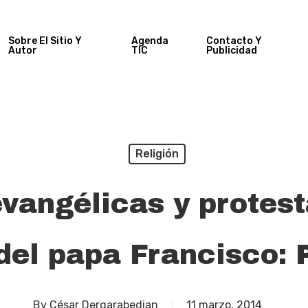
Sobre El Sitio Y
Agenda
Contacto Y
Autor
TIC
Publicidad
Religión
vangélicas y protest
del papa Francisco: 
By
César Dergarabedian
11 marzo, 2014