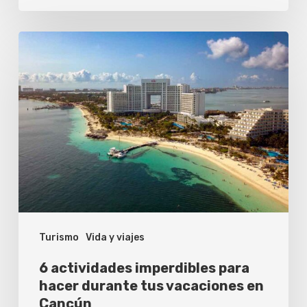
viaje
corto?
6
actividades
imperdibles
para
hacer
durante
tus
vacaciones
en
Turismo
Vida y viajes
Cancún
6 actividades imperdibles para
hacer durante tus vacaciones en
Cancún