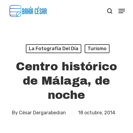
Skip
Menu
search
to
Close
main
Menu
content
La Fotografía Del Día
Turismo
Centro histórico
de Málaga, de
noche
By
César Dergarabedian
18 octubre, 2014