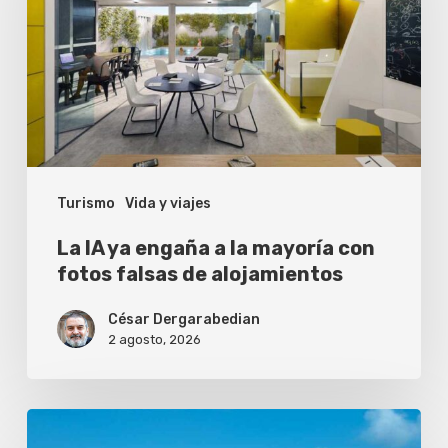
engaña
a
la
mayoría
con
fotos
Turismo
Vida y viajes
falsas
de
La IA ya engaña a la mayoría con
alojamientos
fotos falsas de alojamientos
César Dergarabedian
2 agosto, 2026
¿Vale