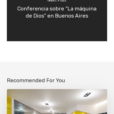
Next Post
Conferencia sobre “La máquina
de Dios” en Buenos Aires
Recommended For You
La
IA
ya