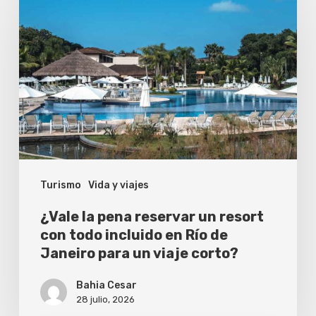
la
pena
reservar
un
resort
con
todo
incluido
Turismo
Vida y viajes
en
Río
¿Vale la pena reservar un resort
de
con todo incluido en Río de
Janeiro para un viaje corto?
Janeiro
para
Bahia Cesar
un
28 julio, 2026