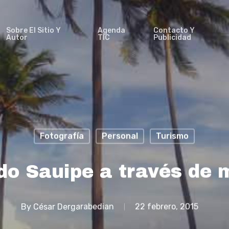
Sobre El Sitio Y
Agenda
Contacto Y
Autor
TIC
Publicidad
Fotografía
Personal
Turismo
do Sauipe a través de m
By
César Dergarabedian
22 febrero, 2015