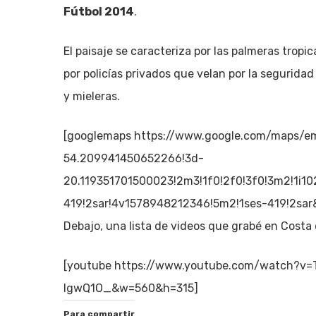
Fútbol 2014
.
El paisaje se caracteriza por las palmeras tropic
por policías privados que velan por la seguridad
y mieleras.
[googlemaps https://www.google.com/maps/e
54.209941450652266!3d-
20.119351701500023!2m3!1f0!2f0!3f0!3m2!1i
419!2sar!4v1578948212346!5m2!1ses-419!2s
Debajo, una lista de videos que grabé en Costa
[youtube https://www.youtube.com/watch?v
IgwQ1O_&w=560&h=315]
Para compartir