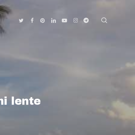
search
Twitter
Facebook
Pinterest
Linkedin
Youtube
Instagram
Telegram
i lente