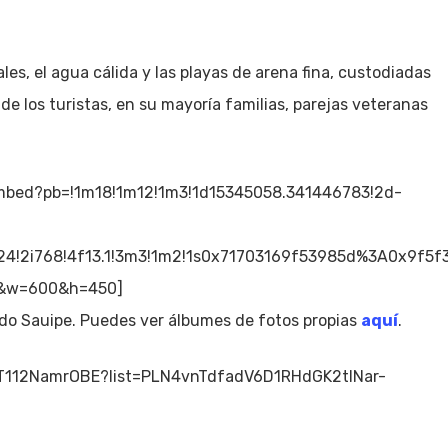
ales, el agua cálida y las playas de arena fina, custodiadas
 de los turistas, en su mayoría familias, parejas veteranas
mbed?pb=!1m18!1m12!1m3!1d15345058.341446783!2d-
1024!2i768!4f13.1!3m3!1m2!1s0x71703169f53985d%3A0x9
ar&w=600&h=450]
 do Sauipe. Puedes ver álbumes de fotos propias
aquí
.
=T112NamrOBE?list=PLN4vnTdfadV6D1RHdGK2tlNar-