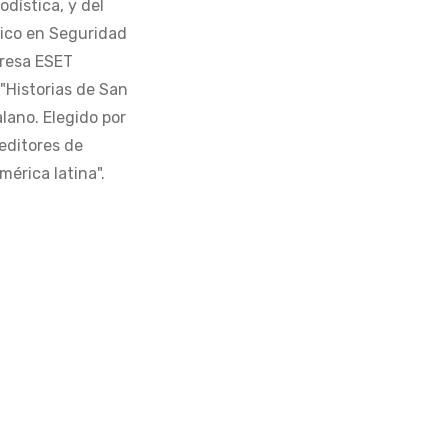
odística, y del
tico en Seguridad
presa ESET
 "Historias de San
alano. Elegido por
editores de
érica latina".