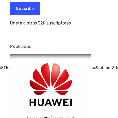
correo
electrónico
Suscribir
Únete a otros 32K suscriptores
Publicidad
f5f3211e7293a24!2sCosta%20do%20Sau%C3%ADpe!5e0!3m2!1