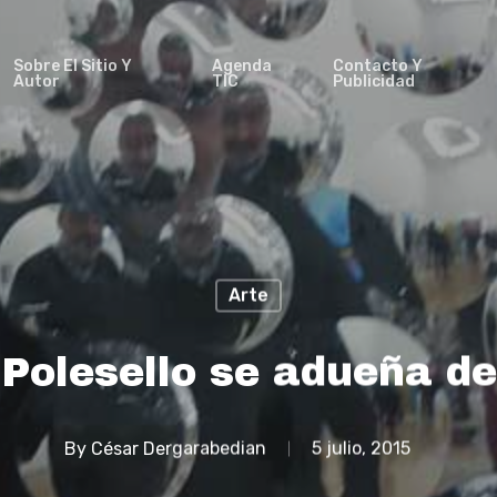
Sobre El Sitio Y
Agenda
Contacto Y
Autor
TIC
Publicidad
Arte
 Polesello se adueña 
By
César Dergarabedian
5 julio, 2015