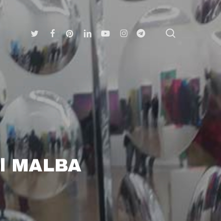
search
Twitter
Facebook
Pinterest
Linkedin
Youtube
Instagram
Telegram
del MALBA