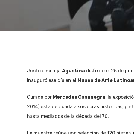
Junto a mi hija
Agustina
disfruté el 25 de jun
inauguró ese día en el
Museo de Arte Latinoa
Curada por
Mercedes Casanegra
, la exposic
2014) está dedicada a sus obras históricas, pint
hasta mediados de la década del 70.
Hit enter to search or ESC to close
La muestra reúne una selección de 120 piezas, p