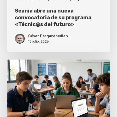
futuro»
Scania abre una nueva
convocatoria de su programa
«Técnic@s del futuro»
César Dergarabedian
15 julio, 2026
Inteligencia
artificial
en
la
secundaria:
entre
el