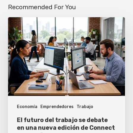
Recommended For You
El
futuro
del
trabajo
se
debate
en
una
nueva
Economía
Emprendedores
Trabajo
edición
de
El futuro del trabajo se debate
Connect
en una nueva edición de Connect