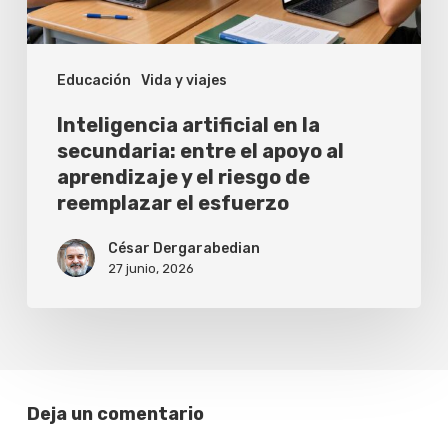
apoyo
al
Educación
Vida y viajes
aprendizaje
y
Inteligencia artificial en la
el
secundaria: entre el apoyo al
aprendizaje y el riesgo de
riesgo
reemplazar el esfuerzo
de
reemplazar
César Dergarabedian
27 junio, 2026
el
esfuerzo
Deja un comentario