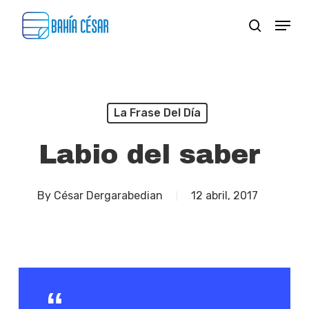
Skip
Menu
search
to
Close
main
Menu
content
La Frase Del Día
Labio del saber
By
César Dergarabedian
12 abril, 2017